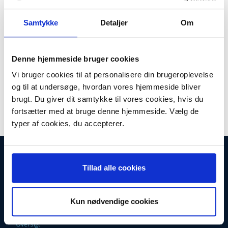
Plus leveringsomkostninger. 39,00 til pakkehops. Fri fragt til
pakkeshop ved køb over 599,-
Samtykke
Detaljer
Om
Lager:
Ikke på lager
Antal
LÆG I KURV
Denne hjemmeside bruger cookies
Vi bruger cookies til at personalisere din brugeroplevelse
Varmelegeme til vaskemaskine
og til at undersøge, hvordan vores hjemmeside bliver
Passer til:
brugt. Du giver dit samtykke til vores cookies, hvis du
Major VM1042
fortsætter med at bruge denne hjemmeside. Vælg de
typer af cookies, du accepterer.
INFORMATIONER
Tillad alle cookies
Fortrydelsesret
Firma profil
Kontakt os
Betingelser & Vilkår
Kun nødvendige cookies
Loyalitetsrabat. Rabat til faste kunder
Returneringsformular
Oversigt