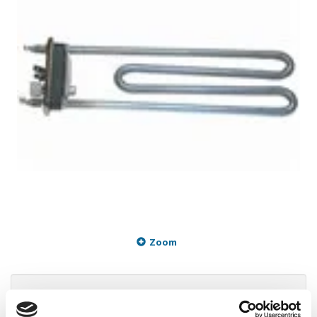
Zoom
299,95 DKK
m/Moms