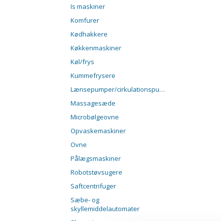
Is maskiner
Komfurer
Kødhakkere
Køkkenmaskiner
Køl/frys
Kummefrysere
Lænsepumper/cirkulationspumper
Massagesæde
Microbølgeovne
Opvaskemaskiner
Ovne
Pålægsmaskiner
Robotstøvsugere
Saftcentrifuger
Sæbe- og
skyllemiddelautomater