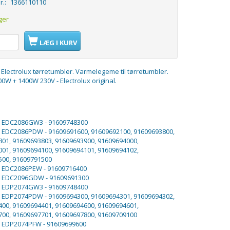
r.:
1366110110
ger
LÆG I KURV
Electrolux tørretumbler. Varmelegeme til tørretumbler.
W + 1400W 230V - Electrolux original.
x EDC2086GW3 - 91609748300
x EDC2086PDW - 91609691600, 91609692100, 91609693800,
01, 91609693803, 91609693900, 91609694000,
01, 91609694100, 91609694101, 91609694102,
500, 91609791500
x EDC2086PEW - 91609716400
ux EDC2096GDW - 91609691300
x EDP2074GW3 - 91609748400
x EDP2074PDW - 91609694300, 91609694301, 91609694302,
00, 91609694401, 91609694600, 91609694601,
00, 91609697701, 91609697800, 91609709100
x EDP2074PFW - 91609699600