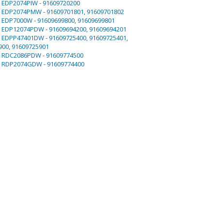
x EDP2074PIW - 91609720200
x EDP2074PMW - 91609701801, 91609701802
x EDP7000W - 91609699800, 91609699801
x EDP12074PDW - 91609694200, 91609694201
x EDPP47401DW - 91609725400, 91609725401,
900, 91609725901
ux RDC2086PDW - 91609774500
ux RDP2074GDW - 91609774400