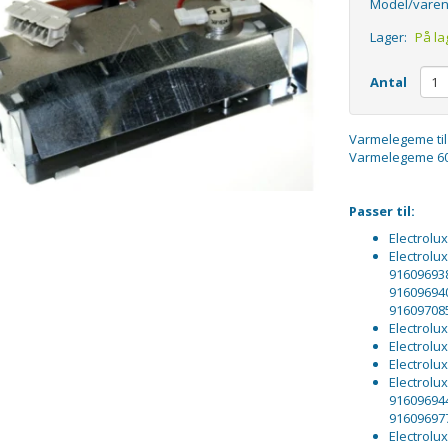
Model/varen
Lager:
På la
Antal
Varmelegeme til 
Varmelegeme 600
Passer til:
Electrolu
Electrolu
916096938
916096940
91609708
Electrolu
Electrol
Electrolu
Electrolu
916096944
916096977
Electrolu