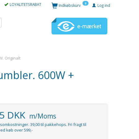
0
LOYALITETSRABAT
Indkøbskurv
Log ind
. Originalt
umbler. 600W +
95 DKK
m/Moms
somkostninger. 39,00 til pakkehops. Fri fragt til
ed køb over 599,-