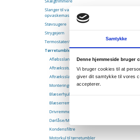
Skægtrimmere
Slanger til vaske- og
opvaskemas
Støvsugere
Strygejern
Samtykke
Termostater/NTC følere
Tørretumblere
Afløbsslanger
Denne hjemmeside bruger c
Aftræksstudse
Vi bruger cookies til at pers
Aftræksslanger
giver dit samtykke til vores
accepterer.
Monteringsdele til aftræk
Blæserhjul til tumblere
Blæserrem
Drivremme
Dørlåse/Mikroswitche
Kondensfiltre
Motorkul til tørretumbler