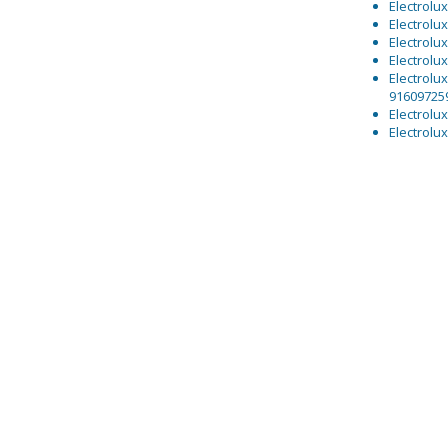
Electrolu
Electrolu
Electrolu
Electrolu
Electrolu
91609725
Electrol
Electrol