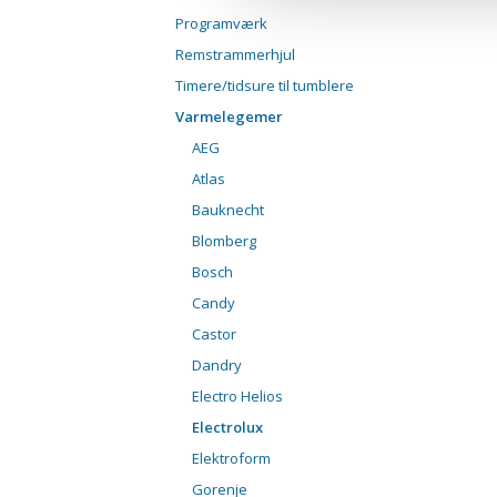
Programværk
Remstrammerhjul
Timere/tidsure til tumblere
Varmelegemer
AEG
Atlas
Bauknecht
Blomberg
Bosch
Candy
Castor
Dandry
Electro Helios
Electrolux
Elektroform
Gorenje