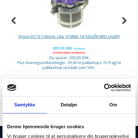
Dyson DC19 Cyklone. Lilla. 910885-14 (UDGÅR MED LAGER)
Ni
499,95 DKK
m/Moms
699,95 DKK
m/Moms
P
Du sparer:
200,00 DKK
Plus leveringsomkostninger. 39,00 til pakkehops. Fri fragt til
pakkeshop ved køb over 599,-
Zanussi
Samtykke
Detaljer
Om
Denne hjemmeside bruger cookies
Vi bruger cookies til at personalisere din brugeroplevelse
INFORMATIONER