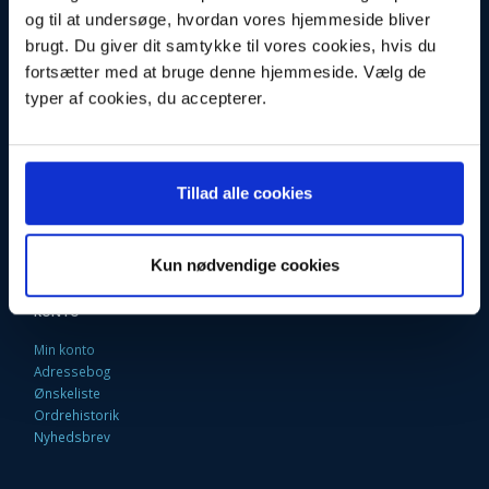
og til at undersøge, hvordan vores hjemmeside bliver
Fortrydelsesret
brugt. Du giver dit samtykke til vores cookies, hvis du
Firma profil
Kontakt os
fortsætter med at bruge denne hjemmeside. Vælg de
Betingelser & Vilkår
typer af cookies, du accepterer.
Loyalitetsrabat. Rabat til faste kunder
Returneringsformular
Oversigt
Fragt og Levering
EAN Faktura
Tillad alle cookies
9 Gode grunde til at handle her
Fortryd købet
Kun nødvendige cookies
KONTO
Min konto
Adressebog
Ønskeliste
Ordrehistorik
Nyhedsbrev