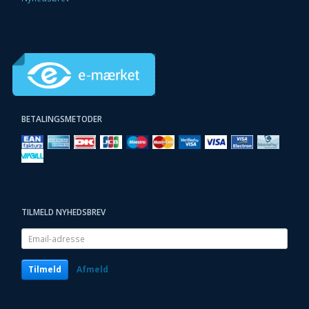
BETALINGSMETODER
TILMELD NYHEDSBREV
Email-
adresse
Tilmeld
Afmeld