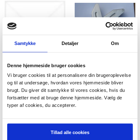
Samtykke
Detaljer
Om
Denne hjemmeside bruger cookies
Vi bruger cookies til at personalisere din brugeroplevelse
Kredskort til Voss
Blæser vinger til Voss
og til at undersøge, hvordan vores hjemmeside bliver
949,95 DKK
139,95 DKK
m/Moms
m/Moms
brugt. Du giver dit samtykke til vores cookies, hvis du
Plus leveringsomkostninger.
Plus leveringsomkostninger.
fortsætter med at bruge denne hjemmeside. Vælg de
39,00 til pakkehops. Fri fragt til
39,00 til pakkehops. Fri fragt til
pakkeshop ved køb over 599,-
pakkeshop ved køb over 599,-
typer af cookies, du accepterer.
På lager
På lager
LÆG I KURV
LÆG I KURV
Tillad alle cookies