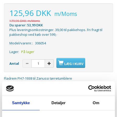
125,96 DKK
m/Moms
179,95 DKK
m/Moms
Du sparer:
53,99 DKK
Plus leveringsomkostninger. 39,00 til pakkehops. Fri fragt til
pakkeshop ved køb over 599,-
Model/varenr.:
306054
Lager:
På lager
Antal
LÆG I KURV
Fladrem PH7-1938 til Zanussi tørretumblere
Remprofil: H
Omkreds: 1938mm
Antal tænder: 7
Samtykke
Detaljer
Om
Elastisk: Nej