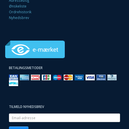
Adressebog
Ønskeliste
Ordrehistorik
Nyhedsbrev
BETALINGSMETODER
TILMELD NYHEDSBREV
Email-
adresse