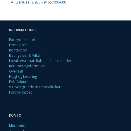
Zanussi ZI935 - 91667005600
INFORMATIONER
Fortrydelsesret
Firma profil
Kontakt os
Betingelser & Vilkår
Loyalitetsrabat. Rabat til faste kunder
Returneringsformular
Oversigt
Fragt og Levering
EAN Faktura
9 Gode grunde til at handle her
Fortryd købet
KONTO
Min konto