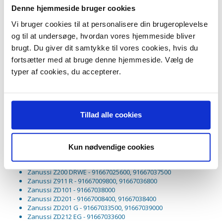
Passer til:
Denne hjemmeside bruger cookies
Zanussi F812 - 91667038800
Vi bruger cookies til at personalisere din brugeroplevelse
Zanussi Kingmatic R - 91667038900
og til at undersøge, hvordan vores hjemmeside bliver
Zanussi SL551 - 91667036600
Zanussi TD101 A - 91667032700
brugt. Du giver dit samtykke til vores cookies, hvis du
Zanussi TD201 A - 91667032800
fortsætter med at bruge denne hjemmeside. Vælg de
Zanussi TE301 A - 91667032900
typer af cookies, du accepterer.
Zanussi Z77.11 G - 91667032000
Zanussi Z77.15 G - 91667032100
Zanussi Z77.21 G - 91667032200, 91667036300
Zanussi Z77.91 G - 91667032300, 91667036400
Zanussi Z100 DP - 91667031200
Tillad alle cookies
Zanussi Z100 DR - 91667036900, 91667037100
Zanussi Z100 DRP - 91667031400, 91667037200
Zanussi Z100 DWR - 91667010300, 91667037300
Zanussi Z101 G - 91667033300, 91667038100
Kun nødvendige cookies
Zanussi Z121 G - 91667033400, 91667038200
Zanussi Z200 DRPE - 91667031600, 91667037700
Zanussi Z200 DRWE - 91667025600, 91667037500
Zanussi Z911 R - 91667009800, 91667036800
Zanussi ZD101 - 91667038000
Zanussi ZD201 - 91667008400, 91667038400
Zanussi ZD201 G - 91667033500, 91667039000
Zanussi ZD212 EG - 91667033600