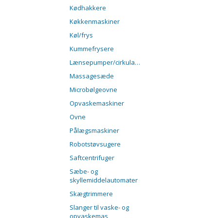
Kødhakkere
Køkkenmaskiner
Køl/frys
Kummefrysere
Lænsepumper/cirkulationspumper
Massagesæde
Microbølgeovne
Opvaskemaskiner
Ovne
Pålægsmaskiner
Robotstøvsugere
Saftcentrifuger
Sæbe- og
skyllemiddelautomater
Skægtrimmere
Slanger til vaske- og
opvaskemas