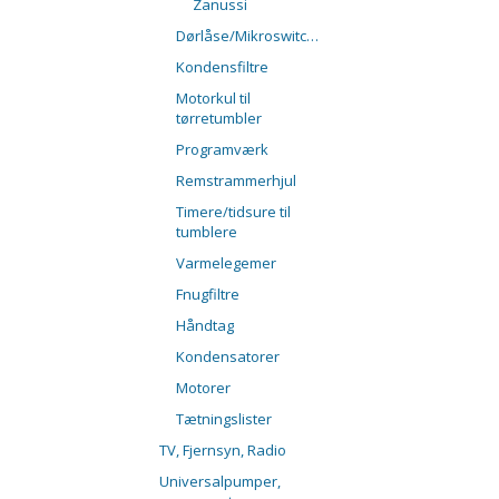
Zanussi
Dørlåse/Mikroswitche
Kondensfiltre
Motorkul til
tørretumbler
Programværk
Remstrammerhjul
Timere/tidsure til
tumblere
Varmelegemer
Fnugfiltre
Håndtag
Kondensatorer
Motorer
Tætningslister
TV, Fjernsyn, Radio
Universalpumper,