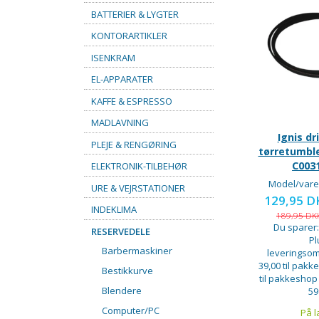
BATTERIER & LYGTER
KONTORARTIKLER
ISENKRAM
EL-APPARATER
KAFFE & ESPRESSO
MADLAVNING
Ignis dr
PLEJE & RENGØRING
tørretumble
C003
ELEKTRONIK-TILBEHØR
Model/vare
URE & VEJRSTATIONER
129,95 
INDEKLIMA
189,95 D
Du sparer
RESERVEDELE
Pl
Barbermaskiner
leveringsom
39,00 til pakke
Bestikkurve
til pakkeshop
Blendere
59
Computer/PC
På l