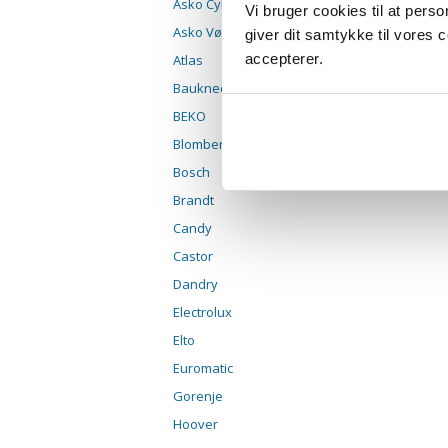
Asko Cylinda
Vi bruger cookies til at pers
Asko Vølund
giver dit samtykke til vores
accepterer.
Atlas
Bauknecht
BEKO
Blomberg
Bosch
Brandt
Candy
Castor
Dandry
Electrolux
Elto
Euromatic
Gorenje
Hoover