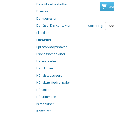
Dele til sæbeskuffer
LÆG
Diverse
Dørhængsler
Dørlåse, Dørkontakter
Sortering:
Elkedler
Emhætter
Epilator/ladyshaver
Espressomaskiner
Frituregryder
Håndmixer
Håndstøvsugere
Håndtag, fjedre, paler
Hårtørrer
Hårtrimmere
Is maskiner
Komfurer