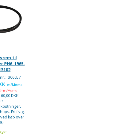
ivrem til
r PH6-1965.
13102
nr.:
306057
DKK
m/Moms
KK
m/Moms
:
60,00 DKK
us
kostninger.
hops. Fri fragt
 ved køb over
9,-
ager