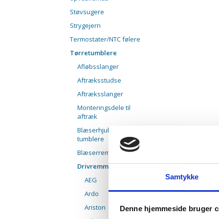
Støvsugere
Strygejern
Termostater/NTC følere
Tørretumblere
Afløbsslanger
Aftræksstudse
Aftræksslanger
Monteringsdele til
aftræk
Blæserhjul til
tumblere
Blæserrem
Drivremme
Samtykke
AEG
Ardo
Ariston
Denne hjemmeside bruger c