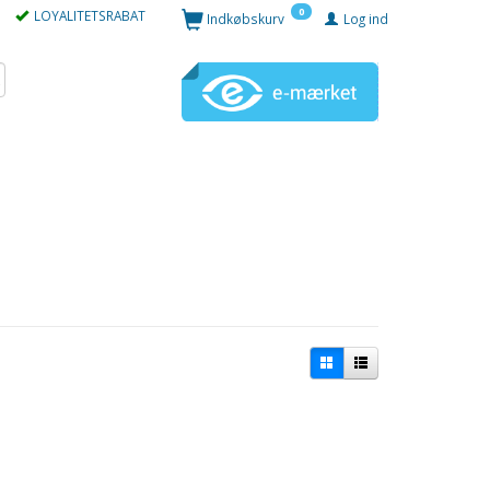
0
LOYALITETSRABAT
Indkøbskurv
Log ind