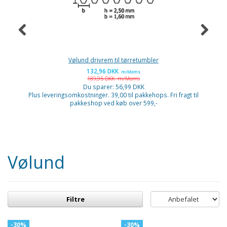
Vølund drivrem til tørretumbler
132,96 DKK
m/Moms
189,95 DKK
m/Moms
Du sparer:
56,99 DKK
Plus leveringsomkostninger. 39,00 til pakkehops. Fri fragt til
P
pakkeshop ved køb over 599,-
Vølund
Filtre
-30%
-30%