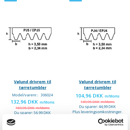
Vølund drivrem til
Vølund drivrem til
tørretumbler
tørretumbler
Model/varenr.:
306024
104,96 DKK
m/Moms
132,96 DKK
149,95 DKK
m/Moms
m/Moms
Du sparer:
44,99 DKK
189,95 DKK
m/Moms
Plus leveringsomkostninger.
Du sparer:
56,99 DKK
39,00 til pakkehops. Fri fragt til
Plus leveringsomkostninger.
pakkeshop ved køb over 599,-
39,00 til pakkehops. Fri fragt til
pakkeshop ved køb over 599,-