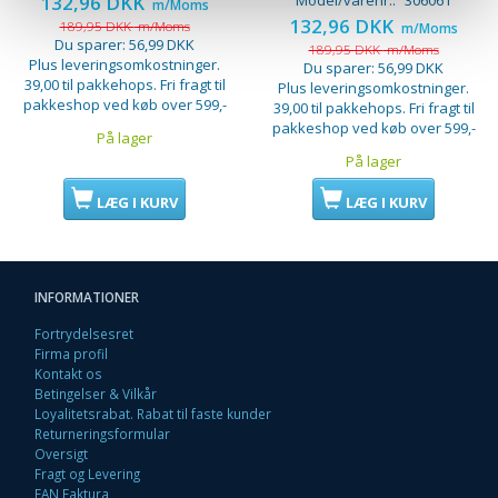
132,96 DKK
Model/varenr.:
306061
m/Moms
132,96 DKK
189,95 DKK
m/Moms
m/Moms
Du sparer:
56,99 DKK
189,95 DKK
m/Moms
Plus leveringsomkostninger.
Du sparer:
56,99 DKK
39,00 til pakkehops. Fri fragt til
Plus leveringsomkostninger.
pakkeshop ved køb over 599,-
39,00 til pakkehops. Fri fragt til
pakkeshop ved køb over 599,-
På lager
På lager
LÆG I KURV
LÆG I KURV
INFORMATIONER
Fortrydelsesret
Firma profil
Kontakt os
Betingelser & Vilkår
Loyalitetsrabat. Rabat til faste kunder
Returneringsformular
Oversigt
Fragt og Levering
EAN Faktura