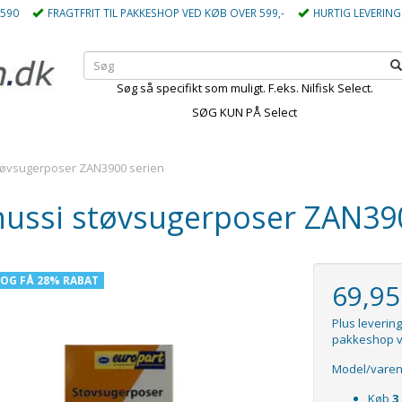
5590
FRAGTFRIT TIL PAKKESHOP VED KØB OVER 599,-
HURTIG LEVERING
Søg så specifikt som muligt. F.eks. Nilfisk Select.
SØG KUN PÅ Select
tøvsugerposer ZAN3900 serien
ussi støvsugerposer ZAN39
 OG FÅ 28% RABAT
69,9
Plus levering
pakkeshop v
Model/varen
Køb
3