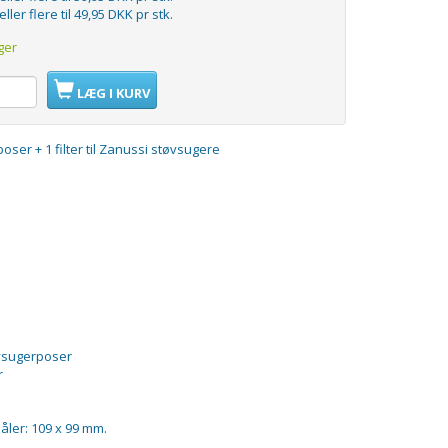
eller flere til
49,95 DKK
pr stk.
ger
LÆG I KURV
oser + 1 filter til Zanussi støvsugere
øvsugerposer
r
åler: 109 x 99 mm.