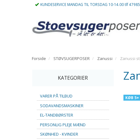
KUNDESERVICE MANDAG TIL TORSDAG 10-14.00 tlf 4798
Forside
STØVSUGERPOSER
Zanussi
Zanussi s
Zan
KATEGORIER
VARER PÅ TILBUD
KØB 5+
SODAVANDSMASKINER
EL-TANDBØRSTER
PERSONLIG PLEJE MÆND
SKØNHED - KVINDER