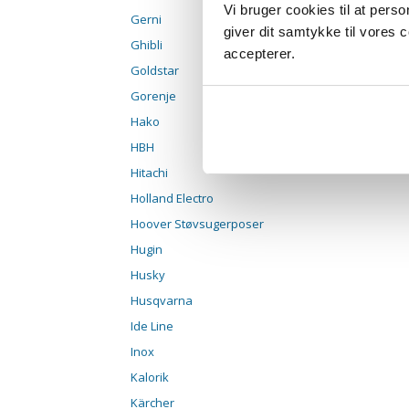
Vi bruger cookies til at pers
Gerni
giver dit samtykke til vores
Ghibli
accepterer.
Goldstar
Gorenje
Hako
HBH
Hitachi
Holland Electro
Hoover Støvsugerposer
Hugin
Husky
Husqvarna
Ide Line
Inox
Kalorik
Kärcher