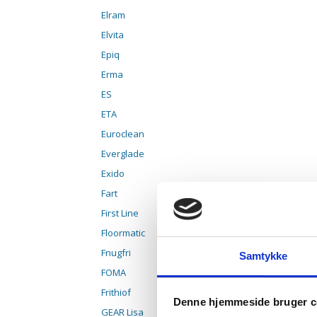
Elram
Elvita
Epiq
Erma
ES
ETA
Euroclean
Everglade
Exido
Fart
First Line
Floormatic
Fnugfri
Samtykke
FOMA
Frithiof
Denne hjemmeside bruger c
GEAR Lisa