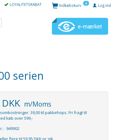
0
LOYALITETSRABAT
Indkøbskurv
Log ind
00 serien
5 DKK
m/Moms
somkostninger. 39,00 til pakkehops. Fri fragt til
ed køb over 599,-
r.:
949902
eller flere til
59,95 DKK
pr stk.