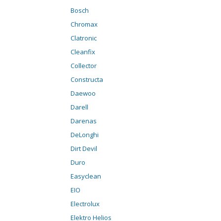
Bosch
Chromax
Clatronic
Cleanfix
Collector
Constructa
Daewoo
Darell
Darenas
DeLonghi
Dirt Devil
Duro
Easyclean
EIO
Electrolux
Elektro Helios