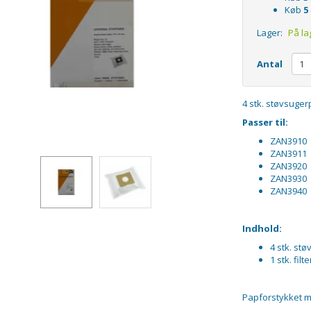
Køb
5
Lager:
På la
Antal
4 stk. støvsugerp
Passer til:
ZAN3910
ZAN3911
ZAN3920
ZAN3930
ZAN3940
Indhold:
4 stk. st
1 stk. filte
Papforstykket m