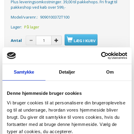
Plus leveringsomkostninger. 39,00 til pakkehops. Fri fragt til
pakkeshop ved køb over 599,-
Model/varenr.:
9090100372T100
Lager:
På lager
Antal
LÆG I KURV
5 stk. Støvsugerposer til Volta gamle modeller kaldet slæden. Volta
støvsugerposer Type E4
Passer til:
Samtykke
Detaljer
Om
Volta U144
Volta U149
Volta U155
Denne hjemmeside bruger cookies
Volta U157
Volta U157A
Vi bruger cookies til at personalisere din brugeroplevelse
Volta U165
og til at undersøge, hvordan vores hjemmeside bliver
Volta U173
Volta U178
brugt. Du giver dit samtykke til vores cookies, hvis du
Volta U179
fortsætter med at bruge denne hjemmeside. Vælg de
Volta U196
typer af cookies, du accepterer.
Volta U200