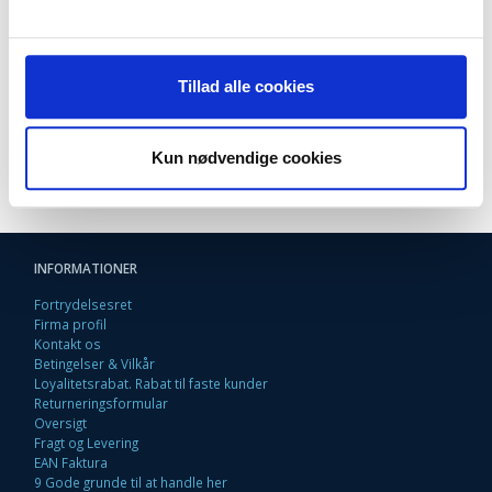
Volta U201
Volta U202
Volta U203
Volta U215
Tillad alle cookies
Indhold:
Kun nødvendige cookies
5 stk. støvsugerposer
INFORMATIONER
Fortrydelsesret
Firma profil
Kontakt os
Betingelser & Vilkår
Loyalitetsrabat. Rabat til faste kunder
Returneringsformular
Oversigt
Fragt og Levering
EAN Faktura
9 Gode grunde til at handle her