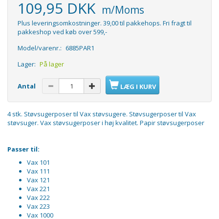
109,95 DKK
m/Moms
Plus leveringsomkostninger. 39,00 til pakkehops. Fri fragt til
pakkeshop ved køb over 599,-
Model/varenr.:
6885PAR1
Lager:
På lager
Antal
LÆG I KURV
4 stk. Støvsugerposer til Vax støvsugere. Støvsugerposer til Vax
støvsuger. Vax støvsugerposer i høj kvalitet. Papir støvsugerposer
Passer til:
Vax 101
Vax 111
Vax 121
Vax 221
Vax 222
Vax 223
Vax 1000