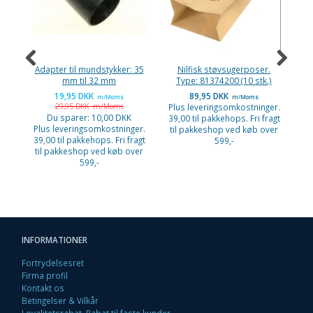
Adapter til mundstykker: 35
Nilfisk støvsugerposer.
VA
mm til 32 mm
Type: 81374200 (10 stk.)
19,95 DKK
89,95 DKK
m/Moms
m/Moms
29,95 DKK
m/Moms
Plus leveringsomkostninger.
Pl
Du sparer:
10,00 DKK
39,00 til pakkehops. Fri fragt
39
Plus leveringsomkostninger.
til pakkeshop ved køb over
ti
39,00 til pakkehops. Fri fragt
599,-
til pakkeshop ved køb over
599,-
INFORMATIONER
Fortrydelsesret
Firma profil
Kontakt os
Betingelser & Vilkår