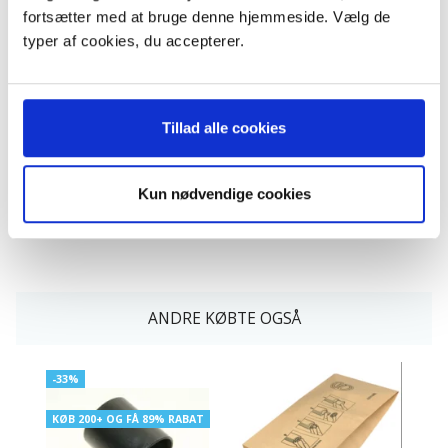
Vax Rapide 5100
fortsætter med at bruge denne hjemmeside. Vælg de
Vax Rapide 5110
typer af cookies, du accepterer.
Vax Rapide 5120
Vax Rapide 5130
Vax Rapide 5140
Vax Rapide 5150
Tillad alle cookies
Indhold:
Kun nødvendige cookies
4 stk. støvsugerposer i papir
ANDRE KØBTE OGSÅ
-33%
KØB 200+ OG FÅ 89% RABAT