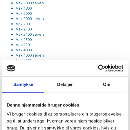
Vax 1000 serien
Vax 1800
Vax 2000
Vax 2000 serien
Vax 2001
Vax 2100
Vax 2100 serien
Vax 2300
Vax 2301
Vax 4000
Vax 4000 serien
Vax 4001
Vax 4100
Vax 4100 serien
Vax 5000
Vax 5000 serien
Samtykke
Detaljer
Om
Vax 5100
Vax 5100 serien
Vax 5110
Vax 5120
Denne hjemmeside bruger cookies
Vax 6130
Vax 6130SX
Vi bruger cookies til at personalisere din brugeroplevelse
Vax Arlett
og til at undersøge, hvordan vores hjemmeside bliver
Vax Powa 4000
brugt. Du giver dit samtykke til vores cookies, hvis du
Vax Powa 4100