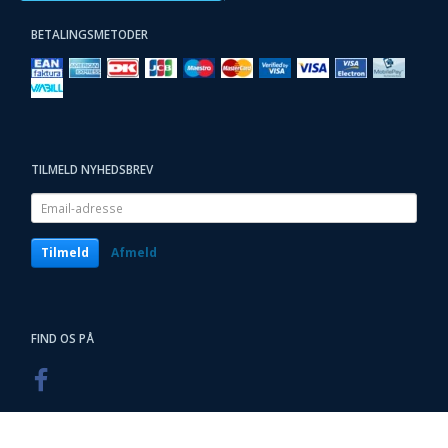
BETALINGSMETODER
TILMELD NYHEDSBREV
Email-
adresse
Tilmeld
Afmeld
FIND OS PÅ