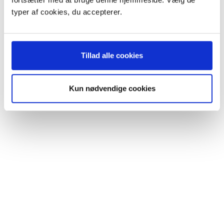
Model/varenr.:
781046
Model/varenr.:
9517936F83351
typer af cookies, du accepterer.
349,95 DKK
249,95 DKK
m/Moms
m/Moms
Plus leveringsomkostninger.
Plus leveringsomkostninger.
39,00 til pakkehops. Fri fragt til
39,00 til pakkehops. Fri fragt til
pakkeshop ved køb over 599,-
pakkeshop ved køb over 599,-
Tillad alle cookies
På lager
På lager
LÆG I KURV
LÆG I KURV
Kun nødvendige cookies