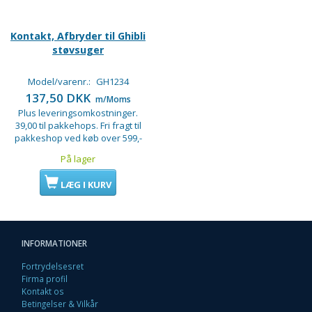
Kontakt, Afbryder til Ghibli
støvsuger
Model/varenr.:
GH1234
137,50 DKK
m/Moms
Plus leveringsomkostninger.
39,00 til pakkehops. Fri fragt til
pakkeshop ved køb over 599,-
På lager
LÆG I KURV
INFORMATIONER
Fortrydelsesret
Firma profil
Kontakt os
Betingelser & Vilkår