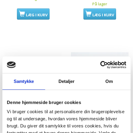
På lager
LÆG I KURV
LÆG I KURV
Samtykke
Detaljer
Om
Denne hjemmeside bruger cookies
Vi bruger cookies til at personalisere din brugeroplevelse
Nilfisk apparatstik, grå
Original afbryder til Nilfisk
og til at undersøge, hvordan vores hjemmeside bliver
med jord (781046)
Alto Aero 20 & 25. Switch
brugt. Du giver dit samtykke til vores cookies, hvis du
1-0-2. 107404541
fortsætter med at bruge denne hjemmeside. Vælg de