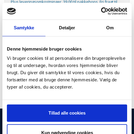
Plus leveringsomkostninger. 39,00 til pakkehops. Fri fragt til
pakkeshop ved køb over 599,-
Model/varenr.:
781046
Lager:
På lager
Samtykke
Detaljer
Om
Antal
LÆG I KURV
Denne hjemmeside bruger cookies
Original Nilfisk bagkontakt
Vi bruger cookies til at personalisere din brugeroplevelse
og til at undersøge, hvordan vores hjemmeside bliver
Passer til:
brugt. Du giver dit samtykke til vores cookies, hvis du
G90, G90 Allergy Vac, GM80, GM90, GS80, GS90
fortsætter med at bruge denne hjemmeside. Vælg de
250V 10 A
typer af cookies, du accepterer.
Tillad alle cookies
INFORMATIONER
Fortrydelsesret
Kun nødvendige cookies
Firma profil