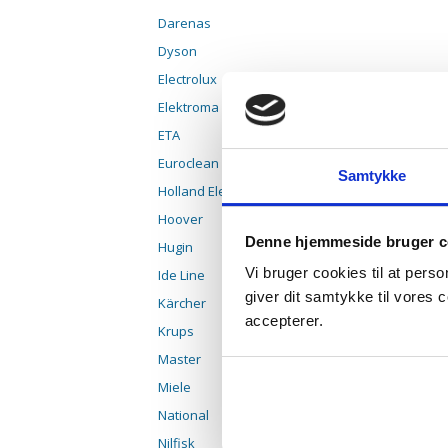
Darenas
Dyson
Electrolux
Elektroma
ETA
Euroclean
Samtykke
Holland Elektro
Hoover
Denne hjemmeside bruger c
Hugin
Vi bruger cookies til at pers
Ide Line
giver dit samtykke til vores
Kärcher
accepterer.
Krups
Master
Miele
National
Nilfisk