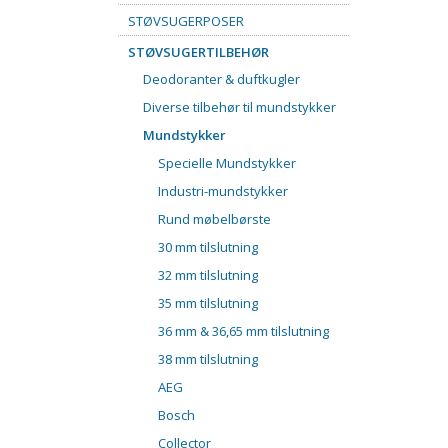
STØVSUGERPOSER
STØVSUGERTILBEHØR
Deodoranter & duftkugler
Diverse tilbehør til mundstykker
Mundstykker
Specielle Mundstykker
Industri-mundstykker
Rund møbelbørste
30 mm tilslutning
32 mm tilslutning
35 mm tilslutning
36 mm & 36,65 mm tilslutning
38 mm tilslutning
AEG
Bosch
Collector