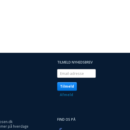
TILMELD NYHEDSBREV
Email-
adresse
Tilmeld
Afmeld
FIND OS PÅ
osen.dk
timer på hverdage