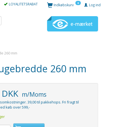
0
LOYALITETSRABAT
Indkøbskurv
Log ind
de 260 mm
ugebredde 260 mm
5 DKK
m/Moms
somkostninger. 39,00 til pakkehops. Fri fragt til
ed køb over 599,-
ger