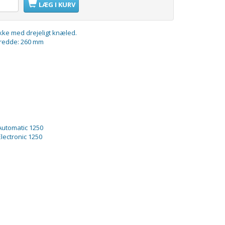
LÆG I KURV
e med drejeligt knæled.
redde: 260 mm
 Automatic 1250
Electronic 1250