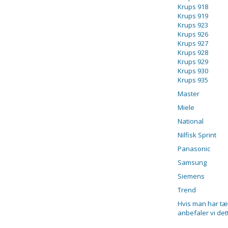
Krups 918
Krups 919
Krups 923
Krups 926
Krups 927
Krups 928
Krups 929
Krups 930
Krups 935
Master
Miele
National
Nilfisk Sprint
Panasonic
Samsung
Siemens
Trend
Hvis man har tæ
anbefaler vi de