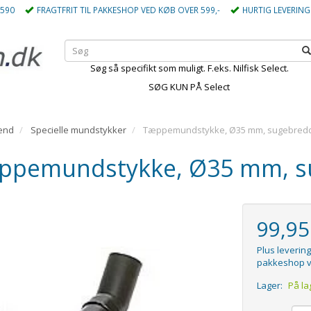
5590
FRAGTFRIT TIL PAKKESHOP VED KØB OVER 599,-
HURTIG LEVERING
Søg så specifikt som muligt. F.eks. Nilfisk Select.
SØG KUN PÅ Select
end
Specielle mundstykker
Tæppemundstykke, Ø35 mm, sugebred
ppemundstykke, Ø35 mm, s
99,9
Plus levering
pakkeshop v
Lager:
På la