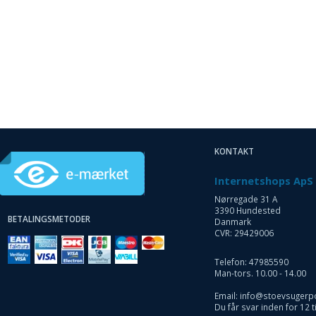
KONTAKT
Internetshops ApS
Nørregade 31 A
3390 Hundested
BETALINGSMETODER
Danmark
CVR: 29429006
Telefon: 47985590
Man-tors. 10.00 - 14.00
Email: info@stoevsugerp
Du får svar inden for 12 