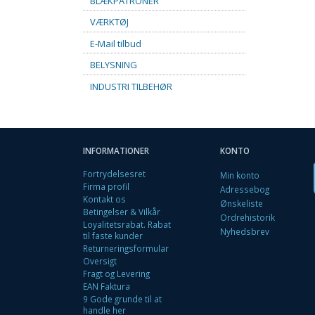
BLÆKPATRONER
VÆRKTØJ
E-Mail tilbud
BELYSNING
INDUSTRI TILBEHØR
INFORMATIONER
KONTO
Fortrydelsesret
Min konto
Firma profil
Adressebog
Kontakt os
Ønskeliste
Betingelser & Vilkår
Ordrehistorik
Loyalitetsrabat. Rabat
Nyhedsbrev
til faste kunder
Returneringsformular
Oversigt
Fragt og Levering
EAN Faktura
9 Gode grunde til at
handle her