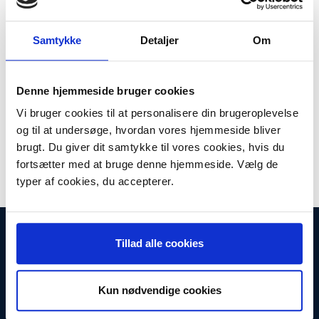
Plus leveringsomkostninger. 39,00 til pakkehops. Fri fragt til
pakkeshop ved køb over 599,-
Samtykke
Detaljer
Om
Model/varenr.:
712023
Lager:
På lager
Denne hjemmeside bruger cookies
Antal
LÆG I KURV
Vi bruger cookies til at personalisere din brugeroplevelse
og til at undersøge, hvordan vores hjemmeside bliver
Universalt bøjeligt mundstykke med børste. Gør det let at støvsuge
brugt. Du giver dit samtykke til vores cookies, hvis du
bag radiatorer, skabe m.m. Passer til alle gængse
husholdningsstøvsugere (30-36 mm).
fortsætter med at bruge denne hjemmeside. Vælg de
typer af cookies, du accepterer.
INFORMATIONER
Tillad alle cookies
Fortrydelsesret
Firma profil
Kontakt os
Kun nødvendige cookies
Betingelser & Vilkår
Loyalitetsrabat. Rabat til faste kunder
Returneringsformular