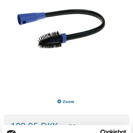
Zoom
109,95 DKK
m/Moms