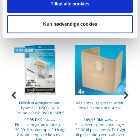
Trend
Tillad alle cookies
Kun nødvendige cookies
ANDRE KØBTE OGSÅ
POPULÆR
Nilfisk støvsugerposer,
VAX støvsugerposer. Arlett,
Type: 22300500. Go &
Powa, Rapide m.fl. 4 stk.
Coupe. 10 stk. BV001. MP05
99,95 DKK
109,95 DKK
m/Moms
m/Moms
Plus leveringsomkostninger.
Plus leveringsomkostninger.
Pl
39,00 til pakkehops. Fri fragt
39,00 til pakkehops. Fri fragt
39
til pakkeshop ved køb over
til pakkeshop ved køb over
ti
599,-
599,-