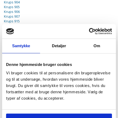
Krups 904
Krups 905
Krups 906
Krups 907
Krups 915
Krups 918
Krups 919
Krups 923
Krups 926
Krups 927
Samtykke
Detaljer
Om
Krups 928
Krups 929
Krups 930
Krups 935
Denne hjemmeside bruger cookies
Master
Vi bruger cookies til at personalisere din brugeroplevelse
Miele
og til at undersøge, hvordan vores hjemmeside bliver
National
brugt. Du giver dit samtykke til vores cookies, hvis du
fortsætter med at bruge denne hjemmeside. Vælg de
Nilfisk Sprint
typer af cookies, du accepterer.
Panasonic
Samsung
Siemens