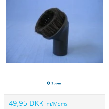
Zoom
49,95 DKK
m/Moms