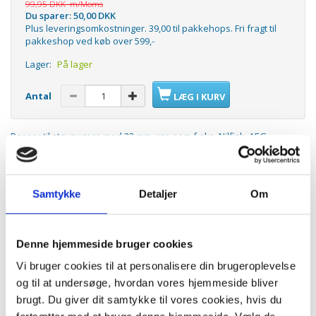
99,95 DKK
m/Moms
Du sparer:
50,00 DKK
Plus leveringsomkostninger. 39,00 til pakkehops. Fri fragt til
pakkeshop ved køb over 599,-
Lager:
På lager
Antal
LÆG I KURV
Passer til støvsugere med 32 mm. rør, som f.eks. Nilfisk. AEG,
Electrolux, Philips, Volta etc.
Samtykke
Detaljer
Om
ANDRE KØBTE OGSÅ
Denne hjemmeside bruger cookies
K
Vi bruger cookies til at personalisere din brugeroplevelse
og til at undersøge, hvordan vores hjemmeside bliver
brugt. Du giver dit samtykke til vores cookies, hvis du