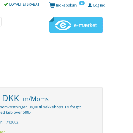
0
LOYALITETSRABAT
Indkøbskurv
Log ind
5 DKK
m/Moms
somkostninger. 39,00 til pakkehops. Fri fragt til
ed køb over 599,-
r.:
712002
ger