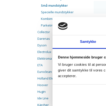
Små mundstykker
Specielle mundstykker
Kombimundstykker
KØ
Parketmundstykker
Collector
Darenas
Samtykke
Dyson
st
Electrolux
Typ
Denne hjemmeside bruger c
Elektroma
69
Vi bruger cookies til at pers
ETA
giver dit samtykke til vores
Euroclean
lev
accepterer.
Holland Elektro
p
Hoover
pa
k
Hugin
Ide Line
Kärcher