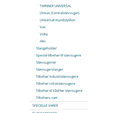
TWINNER UNIVERSAL
Univac (Centralstøvsuger)
Universal mundstykker
Vax
Volta
Alto
Slangeholder
Special tilbehør til støvsugere
Støvsugerrør
Støvsugerslanger
Tilbehør industristøvsugere
Tilbehør robotstøvsugere
Tilbehør til Våd/tør støvsugere
Tilbehørs-sæt
SPECIELLE VARER