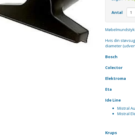
Antal
Møbelmundstykke
Hvis din støvsu
diameter (udven
Bosch
Colector
Elektroma
Eta
Ide Line
Mistral A
Mistral El
Krups