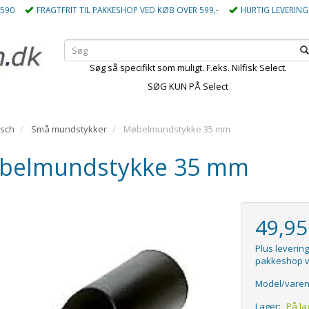
5590
FRAGTFRIT TIL PAKKESHOP VED KØB OVER 599,-
HURTIG LEVERING
Søg så specifikt som muligt. F.eks. Nilfisk Select.
SØG KUN PÅ Select
sch
Små mundstykker
Møbelmundstykke 35 mm
belmundstykke 35 mm
49,9
Plus levering
pakkeshop v
Model/varen
Lager:
På la