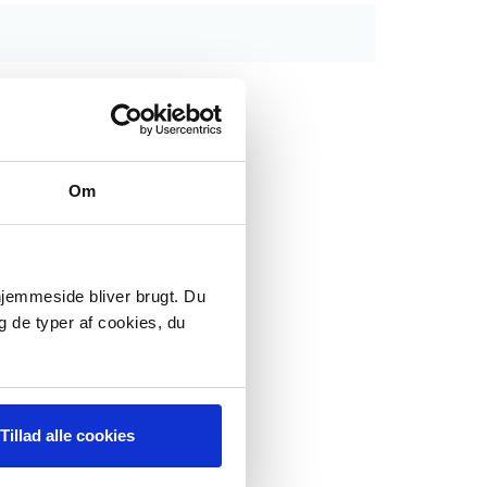
Om
 hjemmeside bliver brugt. Du
g de typer af cookies, du
Tillad alle cookies