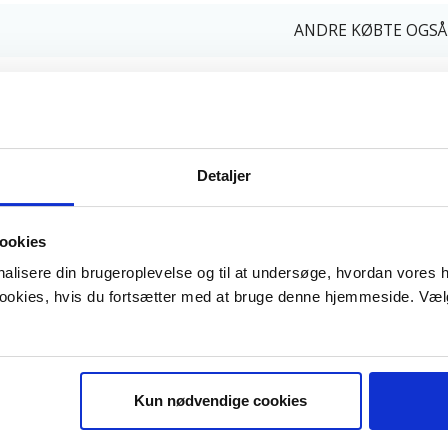
ANDRE KØBTE OGSÅ
B 5+ OG FÅ 28% RABAT
Detaljer
Siemens
øvsugerposer.
e G. Uoriginale
ookies
microfiber
,95 DKK
onalisere din brugeroplevelse og til at undersøge, hvordan vores
m/Moms
Plus
 cookies, hvis du fortsætter med at bruge denne hjemmeside. Væl
eringsomkostninger.
39,00 til
akkehops. Fri
fragt til
kkeshop ved
øb over 599,-
Kun nødvendige cookies