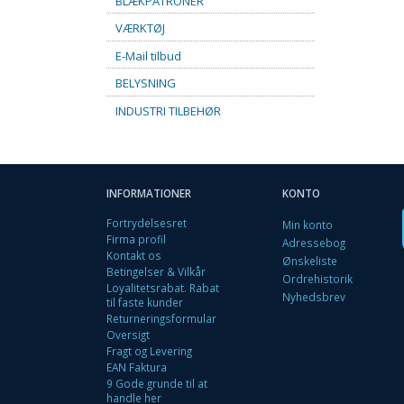
BLÆKPATRONER
VÆRKTØJ
E-Mail tilbud
BELYSNING
INDUSTRI TILBEHØR
INFORMATIONER
KONTO
Fortrydelsesret
Min konto
Firma profil
Adressebog
Kontakt os
Ønskeliste
Betingelser & Vilkår
Ordrehistorik
Loyalitetsrabat. Rabat
Nyhedsbrev
til faste kunder
Returneringsformular
Oversigt
Fragt og Levering
EAN Faktura
9 Gode grunde til at
handle her