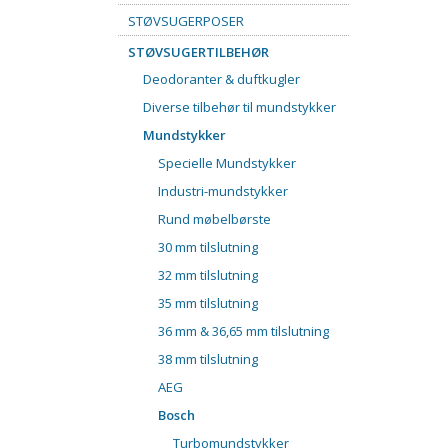
STØVSUGERPOSER
STØVSUGERTILBEHØR
Deodoranter & duftkugler
Diverse tilbehør til mundstykker
Mundstykker
Specielle Mundstykker
Industri-mundstykker
Rund møbelbørste
30 mm tilslutning
32 mm tilslutning
35 mm tilslutning
36 mm & 36,65 mm tilslutning
38 mm tilslutning
AEG
Bosch
Turbomundstykker