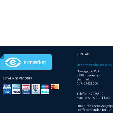
KONTAKT
Internetshops ApS
Nørregade 31 A
3390 Hundested
BETALINGSMETODER
Danmark
CVR: 29429006
Telefon: 47985590
Man-tors. 10.00 - 14.00
Email: info@stoevsugerp
Du får svar inden for 12 