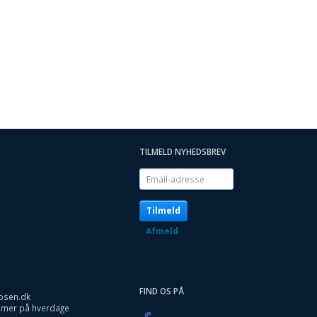
TILMELD NYHEDSBREV
Email-
adresse
Tilmeld
Afmeld
FIND OS PÅ
osen.dk
timer på hverdage