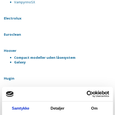
VampyrinoSX
Electrolux
Euroclean
Hoover
Compact modeller uden låsesystem
Galaxy
Hugin
Ide Line
Mistral
Mistral Compact
Samtykke
Detaljer
Om
Mistral Lux 1250