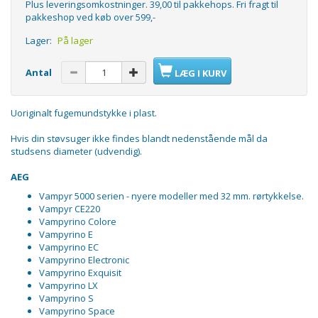
Plus leveringsomkostninger. 39,00 til pakkehops. Fri fragt til
pakkeshop ved køb over 599,-
Lager:
På lager
Antal
LÆG I KURV
Uoriginalt fugemundstykke i plast.
Hvis din støvsuger ikke findes blandt nedenstående mål da
studsens diameter (udvendig).
AEG
Vampyr 5000 serien - nyere modeller med 32 mm. rørtykkelse.
Vampyr CE220
Vampyrino Colore
Vampyrino E
Vampyrino EC
Vampyrino Electronic
Vampyrino Exquisit
Vampyrino LX
Vampyrino S
Vampyrino Space