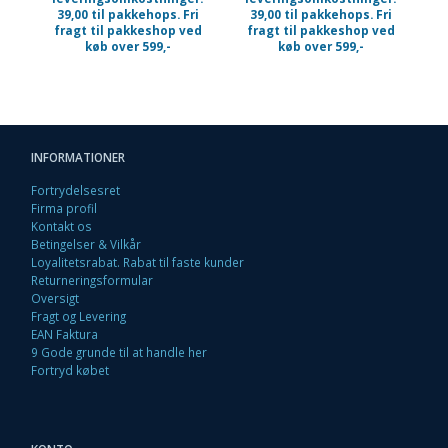
39,00 til pakkehops. Fri
39,00 til pakkehops. Fri
fragt til pakkeshop ved
fragt til pakkeshop ved
køb over 599,-
køb over 599,-
INFORMATIONER
Fortrydelsesret
Firma profil
Kontakt os
Betingelser & Vilkår
Loyalitetsrabat. Rabat til faste kunder
Returneringsformular
Oversigt
Fragt og Levering
EAN Faktura
9 Gode grunde til at handle her
Fortryd købet