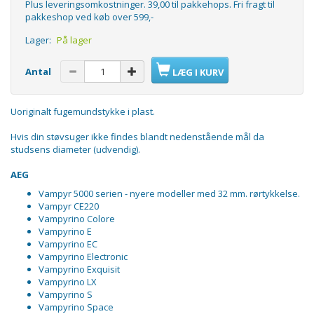
Plus leveringsomkostninger. 39,00 til pakkehops. Fri fragt til
pakkeshop ved køb over 599,-
Lager:
På lager
Antal
LÆG I KURV
Uoriginalt fugemundstykke i plast.
Hvis din støvsuger ikke findes blandt nedenstående mål da
studsens diameter (udvendig).
AEG
Vampyr 5000 serien - nyere modeller med 32 mm. rørtykkelse.
Vampyr CE220
Vampyrino Colore
Vampyrino E
Vampyrino EC
Vampyrino Electronic
Vampyrino Exquisit
Vampyrino LX
Vampyrino S
Vampyrino Space