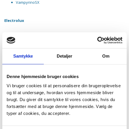
VampyrinoSX
Electrolux
Euroclean
Samtykke
Detaljer
Om
Hoover
Compact modeller uden låsesystem
Galaxy
Denne hjemmeside bruger cookies
Vi bruger cookies til at personalisere din brugeroplevelse
Hugin
og til at undersøge, hvordan vores hjemmeside bliver
brugt. Du giver dit samtykke til vores cookies, hvis du
Ide Line
fortsætter med at bruge denne hjemmeside. Vælg de
typer af cookies, du accepterer.
Mistral
Mistral Compact
Mistral Lux 1250