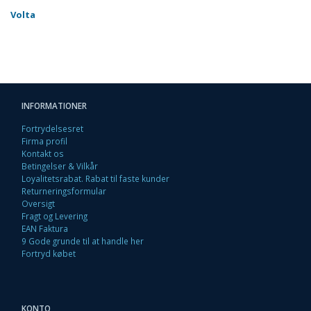
Volta
INFORMATIONER
Fortrydelsesret
Firma profil
Kontakt os
Betingelser & Vilkår
Loyalitetsrabat. Rabat til faste kunder
Returneringsformular
Oversigt
Fragt og Levering
EAN Faktura
9 Gode grunde til at handle her
Fortryd købet
KONTO