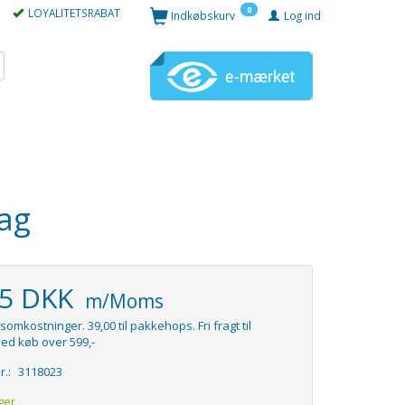
0
LOYALITETSRABAT
Indkøbskurv
Log ind
ag
95 DKK
m/Moms
somkostninger. 39,00 til pakkehops. Fri fragt til
ed køb over 599,-
r.:
3118023
ger