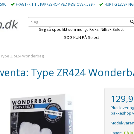
5590
FRAGTFRIT TIL PAKKESHOP VED KØB OVER 599,-
HURTIG LEVERING
Søg så specifikt som muligt. F.eks. Nilfisk Select.
SØG KUN PÅ Select
 Type ZR424 Wonderbag
wenta: Type ZR424 Wonderb
129,
Plus levering
pakkeshop v
Model/varen
Lager:
På la