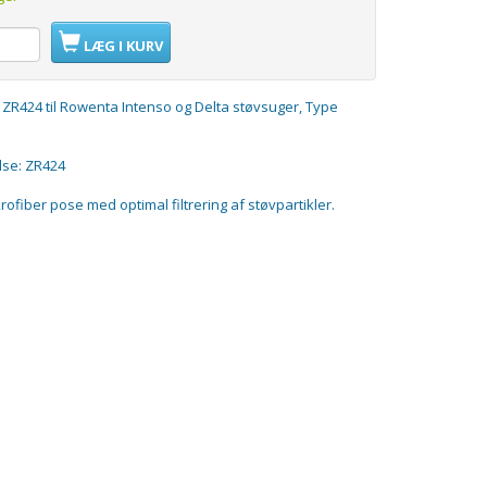
LÆG I KURV
ZR424 til Rowenta Intenso og Delta støvsuger, Type
lse: ZR424
rofiber pose med optimal filtrering af støvpartikler.