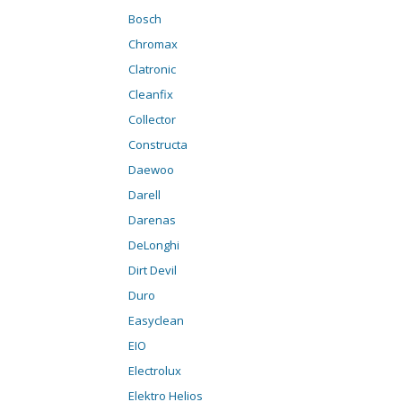
Bosch
Chromax
Clatronic
Cleanfix
Collector
Constructa
Daewoo
Darell
Darenas
DeLonghi
Dirt Devil
Duro
Easyclean
EIO
Electrolux
Elektro Helios