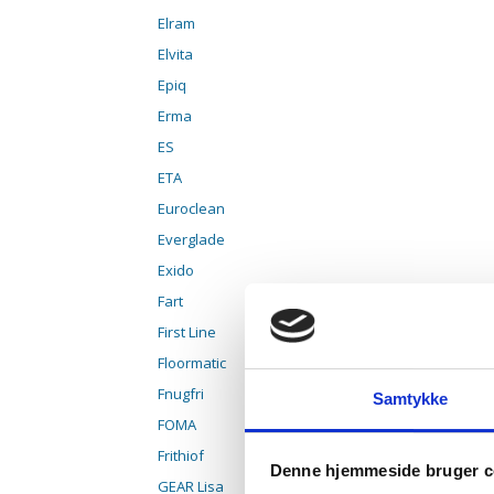
Elram
Elvita
Epiq
Erma
ES
ETA
Euroclean
Everglade
Exido
Fart
First Line
Floormatic
Fnugfri
Samtykke
FOMA
Frithiof
Denne hjemmeside bruger c
GEAR Lisa