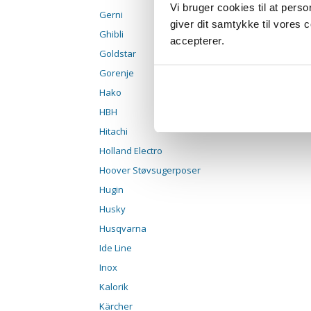
Vi bruger cookies til at pers
Gerni
giver dit samtykke til vores
Ghibli
accepterer.
Goldstar
Gorenje
Hako
HBH
Hitachi
Holland Electro
Hoover Støvsugerposer
Hugin
Husky
Husqvarna
Ide Line
Inox
Kalorik
Kärcher