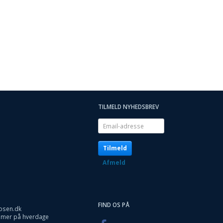
TILMELD NYHEDSBREV
Email-
adresse
Tilmeld
Afmeld
FIND OS PÅ
osen.dk
timer på hverdage