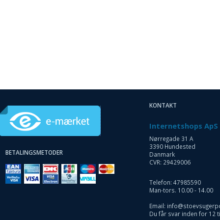
KONTAKT
Internetshops ApS
Nørregade 31 A
3390 Hundested
BETALINGSMETODER
Danmark
CVR: 29429006
Telefon: 47985590
Man-tors. 10.00 - 14.00
Email: info@stoevsugerp
Du får svar inden for 12 