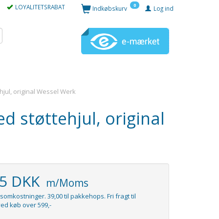
0
LOYALITETSRABAT
Indkøbskurv
Log ind
ul, original Wessel Werk
støttehjul, original
95 DKK
m/Moms
somkostninger. 39,00 til pakkehops. Fri fragt til
ed køb over 599,-