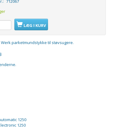
r.:
712067
ger
LÆG I KURV
l Werk parketmundstykke til støvsugere.
g.
 enderne.
 Automatic 1250
Electronic 1250