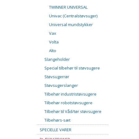
TWINNER UNIVERSAL
Univac (Centralstøvsuger)
Universal mundstykker
Vax
Volta
Alto
Slangeholder
Special tilbehør til støvsugere
Støvsugerrør
Støvsugerslanger
Tilbehør industristøvsugere
Tilbehør robotstøvsugere
Tilbehør til Våd/tør støvsugere
Tilbehørs-sæt
SPECIELLE VARER