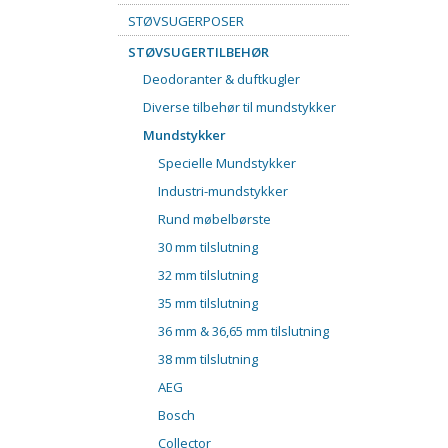
STØVSUGERPOSER
STØVSUGERTILBEHØR
Deodoranter & duftkugler
Diverse tilbehør til mundstykker
Mundstykker
Specielle Mundstykker
Industri-mundstykker
Rund møbelbørste
30 mm tilslutning
32 mm tilslutning
35 mm tilslutning
36 mm & 36,65 mm tilslutning
38 mm tilslutning
AEG
Bosch
Collector