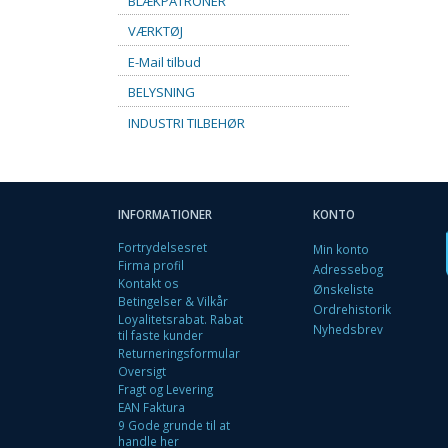
BLÆKPATRONER
VÆRKTØJ
E-Mail tilbud
BELYSNING
INDUSTRI TILBEHØR
INFORMATIONER
KONTO
Fortrydelsesret
Min konto
Firma profil
Adressebog
Kontakt os
Ønskeliste
Betingelser & Vilkår
Ordrehistorik
Loyalitetsrabat. Rabat
Nyhedsbrev
til faste kunder
Returneringsformular
Oversigt
Fragt og Levering
EAN Faktura
9 Gode grunde til at
handle her