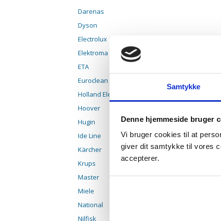
Darenas
Dyson
Electrolux
Elektroma
ETA
Euroclean
Samtykke
Holland Elektro
Hoover
Denne hjemmeside bruger c
Hugin
Vi bruger cookies til at pers
Ide Line
giver dit samtykke til vores
Kärcher
accepterer.
Krups
Master
Miele
National
Nilfisk