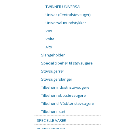
TWINNER UNIVERSAL
Univac (Centralstøvsuger)
Universal mundstykker
Vax
Volta
Alto
Slangeholder
Special tilbehør til støvsugere
Støvsugerrør
Støvsugerslanger
Tilbehør industristøvsugere
Tilbehør robotstøvsugere
Tilbehør til Våd/tør støvsugere
Tilbehørs-sæt
SPECIELLE VARER