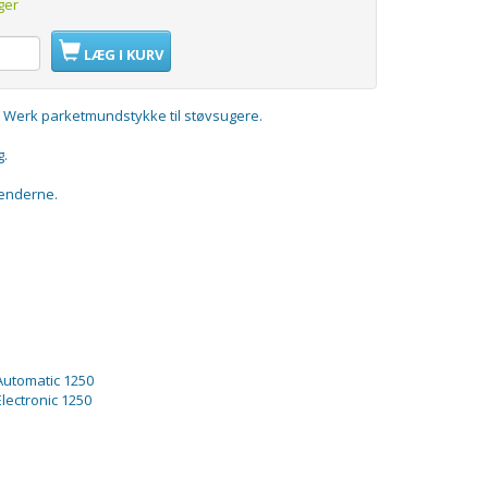
ger
LÆG I KURV
l Werk parketmundstykke til støvsugere.
g.
 enderne.
 Automatic 1250
Electronic 1250