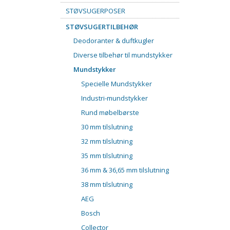
STØVSUGERPOSER
STØVSUGERTILBEHØR
Deodoranter & duftkugler
Diverse tilbehør til mundstykker
Mundstykker
Specielle Mundstykker
Industri-mundstykker
Rund møbelbørste
30 mm tilslutning
32 mm tilslutning
35 mm tilslutning
36 mm & 36,65 mm tilslutning
38 mm tilslutning
AEG
Bosch
Collector