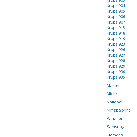
Krups 903
Krups 904
Krups 905
Krups 906
Krups 907
Krups 915
Krups 918
Krups 919
Krups 923
Krups 926
Krups 927
Krups 928
Krups 929
Krups 930
Krups 935
Master
Miele
National
Nilfisk Sprint
Panasonic
Samsung
Siemens