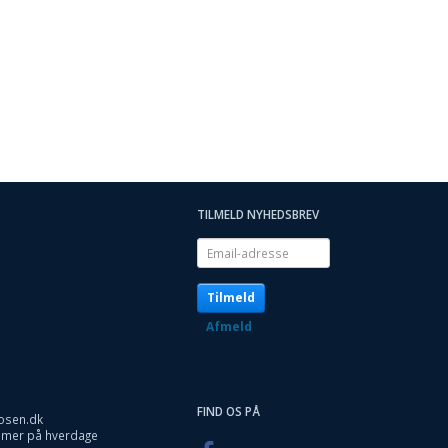
TILMELD NYHEDSBREV
Email-
adresse
Tilmeld
Afmeld
FIND OS PÅ
osen.dk
timer på hverdage