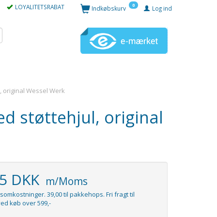
0
LOYALITETSRABAT
Indkøbskurv
Log ind
 original Wessel Werk
støttehjul, original
95 DKK
m/Moms
somkostninger. 39,00 til pakkehops. Fri fragt til
ed køb over 599,-