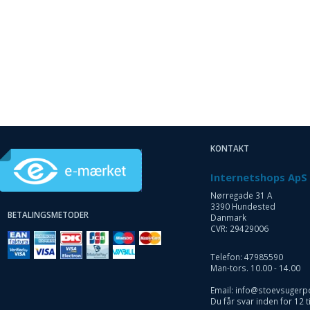
KONTAKT
Internetshops ApS
Nørregade 31 A
3390 Hundested
BETALINGSMETODER
Danmark
CVR: 29429006
Telefon: 47985590
Man-tors. 10.00 - 14.00
Email: info@stoevsugerp
Du får svar inden for 12 