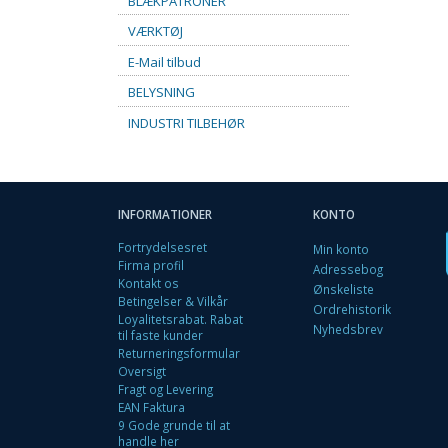
BLÆKPATRONER
VÆRKTØJ
E-Mail tilbud
BELYSNING
INDUSTRI TILBEHØR
INFORMATIONER
KONTO
Fortrydelsesret
Min konto
Firma profil
Adressebog
Kontakt os
Ønskeliste
Betingelser & Vilkår
Ordrehistorik
Loyalitetsrabat. Rabat
Nyhedsbrev
til faste kunder
Returneringsformular
Oversigt
Fragt og Levering
EAN Faktura
9 Gode grunde til at
handle her