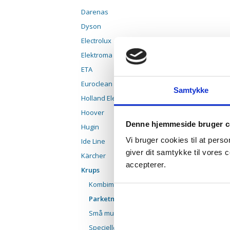
Darenas
Dyson
Electrolux
Elektroma
ETA
Euroclean
Samtykke
Holland Elektro
Hoover
Denne hjemmeside bruger c
Hugin
Vi bruger cookies til at pers
Ide Line
giver dit samtykke til vores
Kärcher
accepterer.
Krups
Kombimundstykker
Parketmundstykker
Små mundstykker
Specielle mundstykker