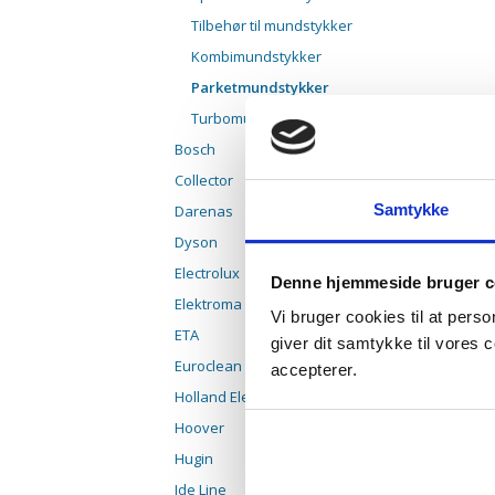
Tilbehør til mundstykker
Kombimundstykker
Parketmundstykker
Turbomundstykker
Bosch
Collector
Samtykke
Darenas
Dyson
Electrolux
Denne hjemmeside bruger c
Elektroma
Vi bruger cookies til at pers
ETA
giver dit samtykke til vores
Euroclean
accepterer.
Holland Elektro
Hoover
Hugin
Ide Line