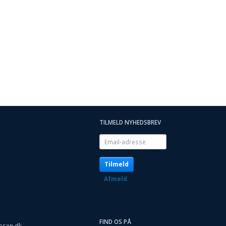
TILMELD NYHEDSBREV
Email-
adresse
Tilmeld
Afmeld
FIND OS PÅ
osen.dk