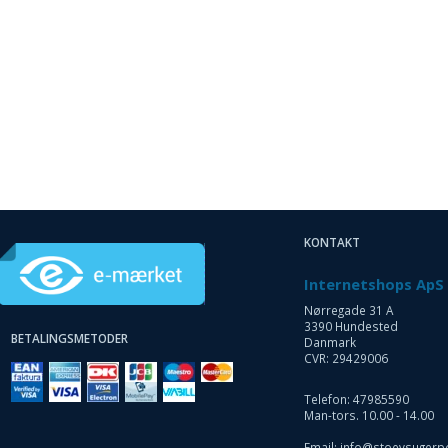
KONTAKT
Internetshops ApS
Nørregade 31 A
3390 Hundested
BETALINGSMETODER
Danmark
CVR: 29429006
Telefon: 47985590
Man-tors. 10.00 - 14.00
Email: info@stoevsugerp