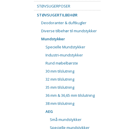
STØVSUGERPOSER
STØVSUGERTILBEHØR
Deodoranter & duftkugler
Diverse tilbehør til mundstykker
Mundstykker
Specielle Mundstykker
Industri-mundstykker
Rund møbelbørste
30 mm tilslutning
32 mm tilslutning
35 mm tilslutning
36 mm & 36,65 mm tilslutning
38 mm tilslutning
AEG
Små mundstykker
Specielle mundstykker