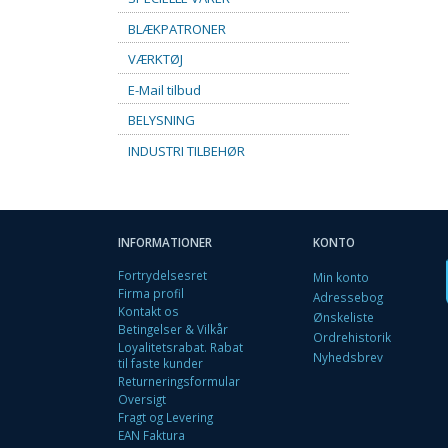
BLÆKPATRONER
VÆRKTØJ
E-Mail tilbud
BELYSNING
INDUSTRI TILBEHØR
INFORMATIONER
KONTO
Fortrydelsesret
Min konto
Firma profil
Adressebog
Kontakt os
Ønskeliste
Betingelser & Vilkår
Ordrehistorik
Loyalitetsrabat. Rabat
Nyhedsbrev
til faste kunder
Returneringsformular
Oversigt
Fragt og Levering
EAN Faktura