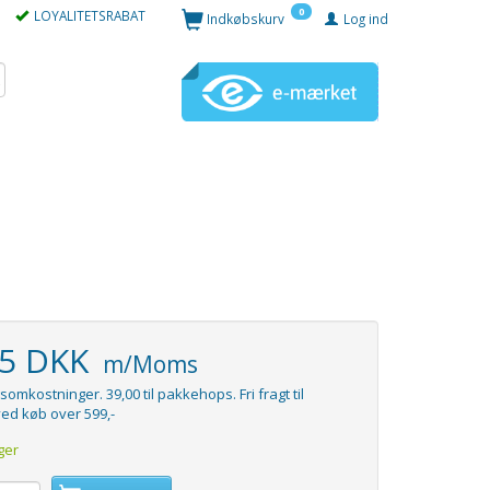
0
LOYALITETSRABAT
Indkøbskurv
Log ind
95 DKK
m/Moms
somkostninger. 39,00 til pakkehops. Fri fragt til
ed køb over 599,-
ger