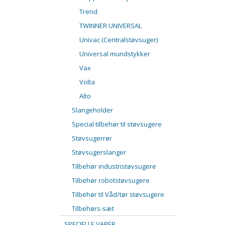
Trend
TWINNER UNIVERSAL
Univac (Centralstøvsuger)
Universal mundstykker
Vax
Volta
Alto
Slangeholder
Special tilbehør til støvsugere
Støvsugerrør
Støvsugerslanger
Tilbehør industristøvsugere
Tilbehør robotstøvsugere
Tilbehør til Våd/tør støvsugere
Tilbehørs-sæt
SPECIELLE VARER