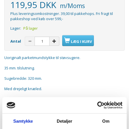
119,95 DKK
m/Moms
Plus leveringsomkostninger. 39,00 til pakkehops. Fri fragt til
pakkeshop ved køb over 599,-
Lager:
På lager
Antal
LÆG I KURV
Uoriginalt parketmundstykke til støvsugere.
35 mm. tilslutning.
Sugebredde: 320 mm.
Med drejeligt knæled.
Med støttehjul i enderne.
Passer til:
AEG Vampyr 5000 serien - nyere modeller med 32 mm rørtykkelse
Samtykke
Detaljer
Om
AEG Vampyr CE220
AEG Vampyrino Colore