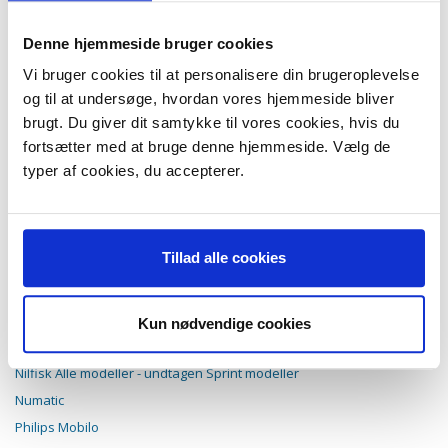
AEG Vampyrino E
AEG Vampyrino EC
Denne hjemmeside bruger cookies
AEG Vampyrino Electronic
AEG Vampyrino Exquisit
Vi bruger cookies til at personalisere din brugeroplevelse
AEG Vampyrino LX
og til at undersøge, hvordan vores hjemmeside bliver
AEG Vampyrino S
AEG Vampyrino Space
brugt. Du giver dit samtykke til vores cookies, hvis du
AEG Vampyrino SX
fortsætter med at bruge denne hjemmeside. Vælg de
Electrolux
typer af cookies, du accepterer.
Euroclean
Hoover Compact modeller uden låsesystem
Hoover Galaxy
Tillad alle cookies
Hugin
Ide Line Mistral
Ide Line Mistral Compact
Kun nødvendige cookies
Ide Line Mistral Lux 1250
Ide Line Tornado
Nilfisk Alle modeller - undtagen Sprint modeller
Numatic
Philips Mobilo