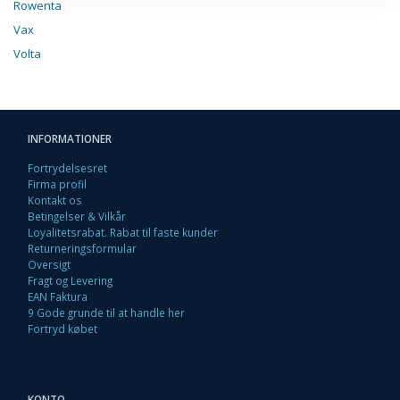
Rowenta
Vax
Volta
INFORMATIONER
Fortrydelsesret
Firma profil
Kontakt os
Betingelser & Vilkår
Loyalitetsrabat. Rabat til faste kunder
Returneringsformular
Oversigt
Fragt og Levering
EAN Faktura
9 Gode grunde til at handle her
Fortryd købet
KONTO