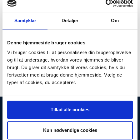
Plus leveringsomkostninger. 39,00 til pakkehops. Fri fragt til
pakkeshop ved køb over 599,-
Model/varenr.:
2197596022
Samtykke
Detaljer
Om
Lager:
På lager
Antal
LÆG I KURV
Denne hjemmeside bruger cookies
Vi bruger cookies til at personalisere din brugeroplevelse
og til at undersøge, hvordan vores hjemmeside bliver
Originalt parketmundstykke til Electrolux ESNO ZE360P
brugt. Du giver dit samtykke til vores cookies, hvis du
Produktinformation:
fortsætter med at bruge denne hjemmeside. Vælg de
Ø 32m
typer af cookies, du accepterer.
INFORMATIONER
Tillad alle cookies
Fortrydelsesret
Firma profil
Kontakt os
Kun nødvendige cookies
Betingelser & Vilkår
Loyalitetsrabat. Rabat til faste kunder