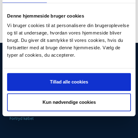
Lager:
På lager
Denne hjemmeside bruger cookies
Antal
LÆG I KURV
Vi bruger cookies til at personalisere din brugeroplevelse
og til at undersøge, hvordan vores hjemmeside bliver
brugt. Du giver dit samtykke til vores cookies, hvis du
fortsætter med at bruge denne hjemmeside. Vælg de
INFORMATIONER
typer af cookies, du accepterer.
Fortrydelsesret
Firma profil
Kontakt os
Betingelser & Vilkår
Tillad alle cookies
Loyalitetsrabat. Rabat til faste kunder
Returneringsformular
Oversigt
Fragt og Levering
Kun nødvendige cookies
EAN Faktura
9 Gode grunde til at handle her
Fortryd købet