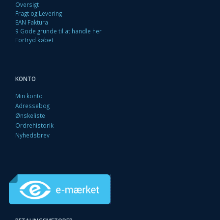
Oversigt
Fragt og Levering
EAN Faktura
9 Gode grunde til at handle her
Fortryd købet
KONTO
Min konto
Adressebog
Ønskeliste
Ordrehistorik
Nyhedsbrev