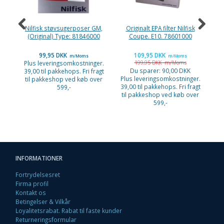
Nilfisk støvsugerposer GM,
Originalt EPA filter Nilfisk
(Original) Type: 81846000
Coupe. E10. 78601000
99,95 DKK
109,95 DKK
m/Moms
m/Moms
Plus leveringsomkostninger.
199,95 DKK
m/Moms
Pl
Du sparer:
90,00 DKK
39,00 til pakkehops. Fri fragt
39
Plus leveringsomkostninger.
til pakkeshop ved køb over
ti
39,00 til pakkehops. Fri fragt
599,-
til pakkeshop ved køb over
599,-
INFORMATIONER
Fortrydelsesret
Firma profil
Kontakt os
Betingelser & Vilkår
Loyalitetsrabat. Rabat til faste kunder
Returneringsformular