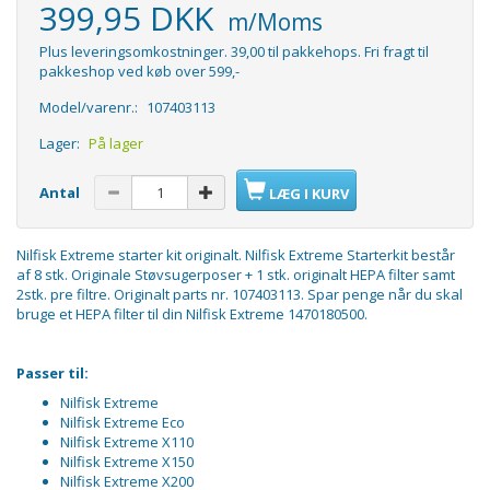
399,95 DKK
m/Moms
Plus leveringsomkostninger. 39,00 til pakkehops. Fri fragt til
pakkeshop ved køb over 599,-
Model/varenr.:
107403113
Lager:
På lager
Antal
LÆG I KURV
Nilfisk Extreme starter kit originalt. Nilfisk Extreme Starterkit består
af 8 stk. Originale Støvsugerposer + 1 stk. originalt HEPA filter samt
2stk. pre filtre. Originalt parts nr. 107403113. Spar penge når du skal
bruge et HEPA filter til din Nilfisk Extreme 1470180500.
Passer til:
Nilfisk Extreme
Nilfisk Extreme Eco
Nilfisk Extreme X110
Nilfisk Extreme X150
Nilfisk Extreme X200