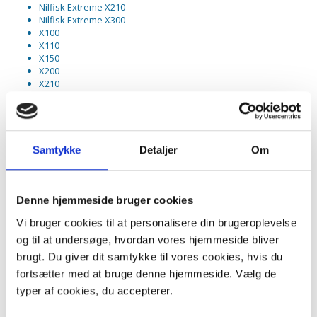
Nilfisk Extreme X210
Nilfisk Extreme X300
X100
X110
X150
X200
X210
X300
Indhold:
8 stk. støvsugerposer
1 stk. Originalt HEPA filter
Samtykke
Detaljer
Om
2 stk. Originaler pre filtre
Denne hjemmeside bruger cookies
Nilfisk originale støvsugerpose af stof giver følgende fordele i
Vi bruger cookies til at personalisere din brugeroplevelse
forhold til de tidligere originale støvsugerposer af papir (samt i
og til at undersøge, hvordan vores hjemmeside bliver
forhold til de ikke originale støvsugerposer):
brugt. Du giver dit samtykke til vores cookies, hvis du
+ 0,5 l. øget pose kapacitet
fortsætter med at bruge denne hjemmeside. Vælg de
+ Stærkere sugeevne i længere tid
typer af cookies, du accepterer.
+ Forøget filter effektivitet - 99,5 %
+ Forøget levetid for filtrene