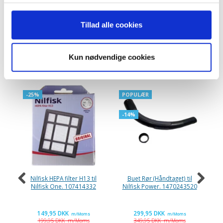
Tillad alle cookies
Kun nødvendige cookies
ANDRE KØBTE OGSÅ
-25%
POPULÆR
-
-14%
Nilfisk HEPA filter H13 til
Buet Rør (Håndtaget) til
Nilfisk One. 107414332
Nilfisk Power. 1470243520
Co
149,95 DKK
299,95 DKK
m/Moms
m/Moms
199,95 DKK
m/Moms
349,95 DKK
m/Moms