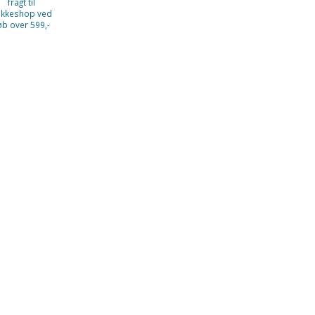
fragt til
kkeshop ved
øb over 599,-