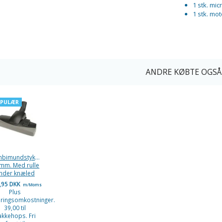
1 stk. micr
1 stk. mot
ANDRE KØBTE OGSÅ
PULÆR
bimundstykke
mm. Med rulle
nder knæled
,95 DKK
m/Moms
Plus
eringsomkostninger.
39,00 til
akkehops. Fri