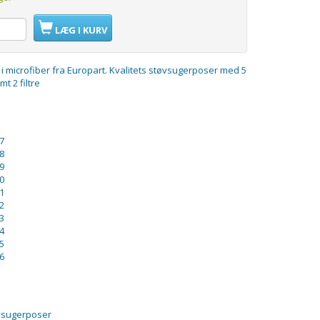
LÆG I KURV
 microfiber fra Europart. Kvalitets støvsugerposer med 5
mt 2 filtre
7
8
9
0
1
2
3
4
5
6
øvsugerposer