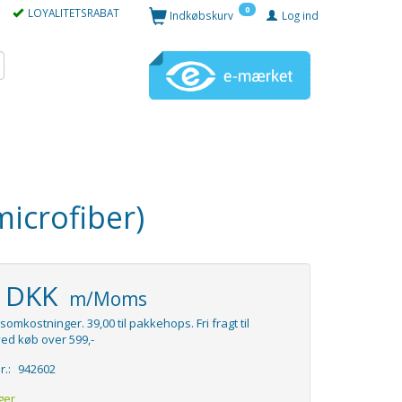
0
LOYALITETSRABAT
Indkøbskurv
Log ind
icrofiber)
5 DKK
m/Moms
somkostninger. 39,00 til pakkehops. Fri fragt til
ed køb over 599,-
r.:
942602
ger