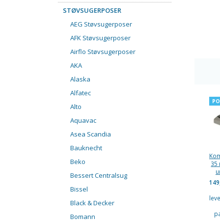
STØVSUGERPOSER
AEG Støvsugerposer
AFK Støvsugerposer
Airflo Støvsugerposer
AKA
Alaska
Alfatec
PO
Alto
Aquavac
Asea Scandia
Bauknecht
Kom
Beko
35 
u
Bessert Centralsug
149
Bissel
lev
Black & Decker
p
Bomann