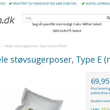
5590
FRAGTFRIT TIL PAKKESHOP VED KØB OVER 599,-
HURTIG LEVERING
Søg så specifikt som muligt. F.eks. Nilfisk Select.
SØG KUN PÅ Select
Miele støvsugerposer, Type E (microfiber)
le støvsugerposer, Type E (m
69,9
Plus levering
pakkeshop v
Model/varen
Lager:
På la