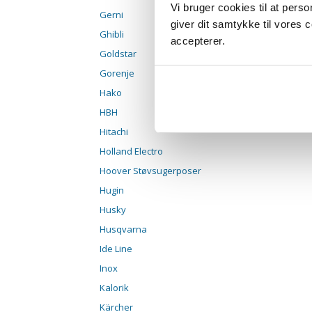
Vi bruger cookies til at pers
Gerni
giver dit samtykke til vores
Ghibli
accepterer.
Goldstar
Gorenje
Hako
HBH
Hitachi
Holland Electro
Hoover Støvsugerposer
Hugin
Husky
Husqvarna
Ide Line
Inox
Kalorik
Kärcher