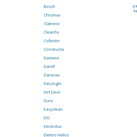
pa
Bosch
k
Chromax
Clatronic
Cleanfix
Collector
Constructa
Daewoo
Darell
Darenas
DeLonghi
Dirt Devil
Duro
Easyclean
EIO
Electrolux
Elektro Helios