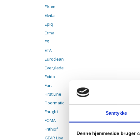
Elram
Elvita
Epiq
Erma
ES
ETA
Euroclean
Everglade
Exido
Fart
First Line
Floormatic
Fnugfri
Samtykke
FOMA
Frithiof
Denne hjemmeside bruger c
GEAR Lisa