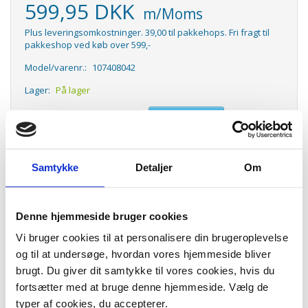
599,95 DKK
m/Moms
Plus leveringsomkostninger. 39,00 til pakkehops. Fri fragt til
pakkeshop ved køb over 599,-
Model/varenr.:
107408042
Lager:
På lager
Antal
LÆG I KURV
Kombimundstykke i meget høj kvalitet til Nilfisk Select og Nilfisk Elite.
Samtykke
Detaljer
Om
Mundstykke. Passer til Nilfisk støvsugere hvor der er kliksystem på
røret og dimensionen er Ø32.
Mundstykket har børster hele vejen rundt og har metalbund. Dette
mundstykke suger sig IKKE fast til gulvtæppet. 1074080010
Denne hjemmeside bruger cookies
Passer til:
Vi bruger cookies til at personalisere din brugeroplevelse
Nilfisk - Elite Classic
og til at undersøge, hvordan vores hjemmeside bliver
Nilfisk - Elite Comfort
brugt. Du giver dit samtykke til vores cookies, hvis du
Nilfisk - Elite Eco
fortsætter med at bruge denne hjemmeside. Vælg de
Nilfisk - Elite Superior
Nilfisk - Select Classic Green
typer af cookies, du accepterer.