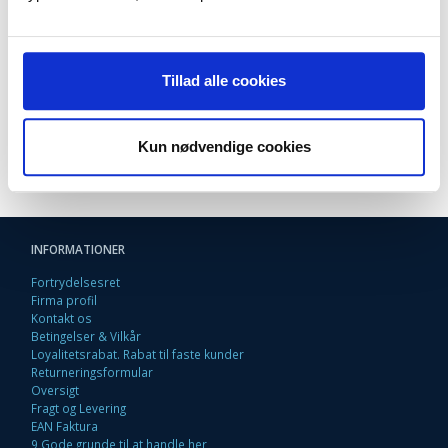
Nilfisk - Select Classic White
Nilfisk - Select Comfort Allergy Aqua
Nilfisk - Select Comfort Blue
Nilfisk - Select Comfort Parquet Silver
Tillad alle cookies
Nilfisk - Select Comfort Red
Nilfisk - Select Comfort White
Nilfisk - Select Parquet Berry
Nilfisk - Select Superior Black
Kun nødvendige cookies
Nilfisk - Extreme. Alle modeller
INFORMATIONER
Fortrydelsesret
Firma profil
Kontakt os
Betingelser & Vilkår
Loyalitetsrabat. Rabat til faste kunder
Returneringsformular
Oversigt
Fragt og Levering
EAN Faktura
9 Gode grunde til at handle her