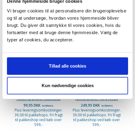
Denne hjemmeside bruger cookies
Vi bruger cookies til at personalisere din brugeroplevelse
og til at undersøge, hvordan vores hjemmeside bliver
ANDRE KØBTE OGSÅ
brugt. Du giver dit samtykke til vores cookies, hvis du
fortsætter med at bruge denne hjemmeside. Vælg de
typer af cookies, du accepterer.
KØB 5+ OG FÅ 20% RABAT
Tillad alle cookies
Kun nødvendige cookies
Nilfisk Støvsugerposer
Teleskoprør stål. Original
Action & Bravo. 30050002
Nilfisk Bravo. 107414328
99,95 DKK
249,95 DKK
m/Moms
m/Moms
Plus leveringsomkostninger.
Plus leveringsomkostninger.
39,00 til pakkehops. Fri fragt
39,00 til pakkehops. Fri fragt
til pakkeshop ved køb over
til pakkeshop ved køb over
599,-
599,-