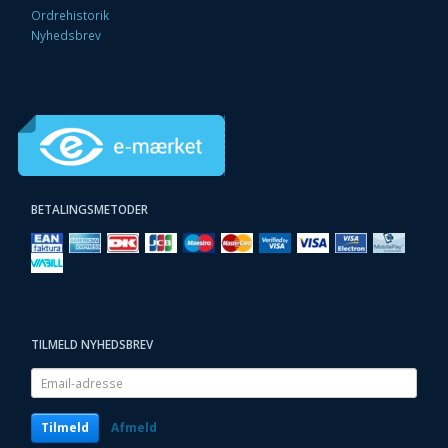
Ordrehistorik
Nyhedsbrev
BETALINGSMETODER
TILMELD NYHEDSBREV
Email-
adresse
Tilmeld
Afmeld