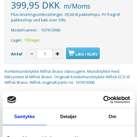
399,95 DKK
m/Moms
Plus leveringsomkostninger. 39,00 til pakkehops. Fri fragt til
pakkeshop ved køb over 599,-
Model/varenr.:
107413006
Lager:
På lager
Antal
LÆG I KURV
Kombimundstykke Nilfisk Bravo støvsugere. Mundstykke med
kliksystem til Nilfisk Bravo. Originalt kombimundstykke Nilfisk ECO til
Nilfisk Bravo. Nilfisk originalt parts no. 107413006
Passer til:
Nilfisk Bravo
Nilfisk Bravo Energy - 18451168
Samtykke
Detaljer
Om
Nilfisk Bravo Energy Parquet - 18451160
Nilfisk Bravo Energy Red - 107411494
Nilfisk Bravo Energy Special - 107413384
Nilfisk Bravo Gold Power Pet Pack - 18451163