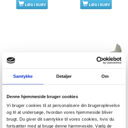
LÆG I KURV
LÆG I KURV
Samtykke
Detaljer
Om
Denne hjemmeside bruger cookies
Hylde til Siemens
Nederste hylde i dør
Vi bruger cookies til at personalisere din brugeroplevelse
køleskab
Electrolux Køleskab
og til at undersøge, hvordan vores hjemmeside bliver
ERC2522
brugt. Du giver dit samtykke til vores cookies, hvis du
Model/varenr.:
3876576
Model/varenr.:
2425182041
fortsætter med at bruge denne hjemmeside. Vælg de
249,95 DKK
188,00 DKK