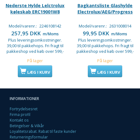
Nederste Hylde Lelctrolux
Bagkantsliste Glashylde
køleskab ERC19001W8
Electrolux/AEG/Progress
Model/varenr.:
2246108142
Model/varenr.:
2631008014
257,95 DKK
99,95 DKK
m/Moms
m/Moms
Plus leveringsomkostninger.
Plus leveringsomkostninger.
39,00 til pakkehops. Fri fragt til
39,00 til pakkehops. Fri fragt til
pakkeshop ved køb over 599,-
pakkeshop ved køb over 599,-
På lager
På lager
LÆG I KURV
LÆG I KURV
INFORMATIONER
Fortrydelsesret
Firma profil
Kontakt os
Betingelser & Vilkår
Loyalitetsrabat. Rabat til faste kunder
Returneringsformular