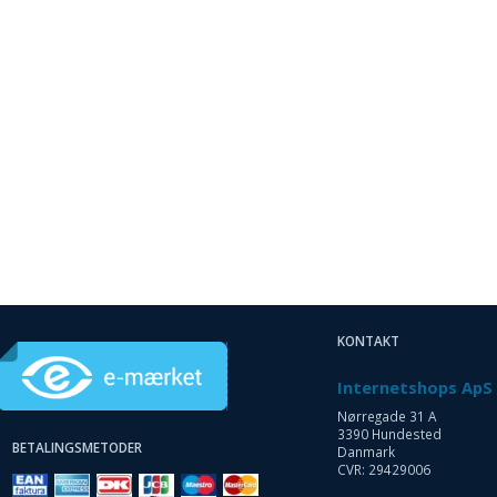
KONTAKT
Internetshops ApS
Nørregade 31 A
3390 Hundested
BETALINGSMETODER
Danmark
CVR: 29429006