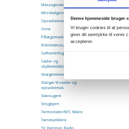
Massagesæde
Microbølgeovne
Denne hjemmeside bruger c
Opvaskemaskiner
Vi bruger cookies til at pers
Ovne
giver dit samtykke til vores
Pålægsmaskiner
accepterer.
Robotstøvsugere
Saftcentrifuger
Sæbe- og
skyllemiddelautomater
Skægtrimmere
Slanger til vaske- og
opvaskemas
Støvsugere
Strygejern
Termostater/NTC følere
Tørretumblere
TV, Fjernsyn, Radio