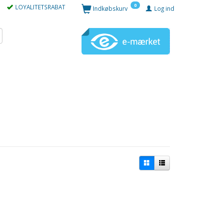
0
LOYALITETSRABAT
Indkøbskurv
Log ind