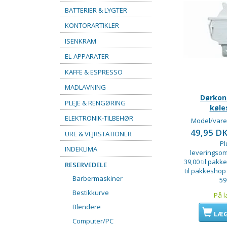
BATTERIER & LYGTER
KONTORARTIKLER
ISENKRAM
EL-APPARATER
KAFFE & ESPRESSO
MADLAVNING
Dørkont
PLEJE & RENGØRING
køle
ELEKTRONIK-TILBEHØR
Model/vare
49,95 D
URE & VEJRSTATIONER
Pl
INDEKLIMA
leveringsom
39,00 til pakke
RESERVEDELE
til pakkeshop
Barbermaskiner
59
Bestikkurve
På l
Blendere
LÆG
Computer/PC