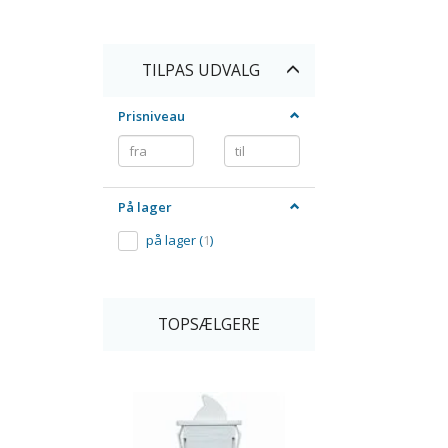
Skifte
TILPAS UDVALG
filter
Prisniveau
På lager
på lager
(
1
)
TOPSÆLGERE