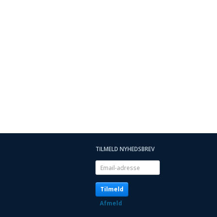
TILMELD NYHEDSBREV
Email-
adresse
Tilmeld
Afmeld