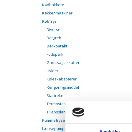
Kødhakkere
Køkkenmaskiner
Køl/frys
Diverse
Dørgreb
Dørkontakt
Fodspark
Grøntsags-skuffer
Hylder
Køleskabspærer
Rengøringsmiddel
Startrelæ
Termostater
Tilløbsslanger
Kummefrysere
Lænsepumper/cirkulationspumper
Samtykke