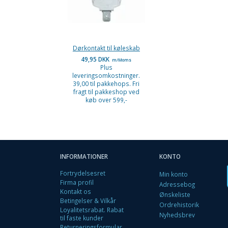
Dørkontakt til køleskab
49,95 DKK
m/Moms
Plus
leveringsomkostninger.
39,00 til pakkehops. Fri
fragt til pakkeshop ved
køb over 599,-
INFORMATIONER
KONTO
Fortrydelsesret
Min konto
Firma profil
Adressebog
Kontakt os
Ønskeliste
Betingelser & Vilkår
Ordrehistorik
Loyalitetsrabat. Rabat
Nyhedsbrev
til faste kunder
Returneringsformular