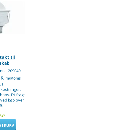
akt til
skab
nr.:
209049
KK
m/Moms
us
kostninger.
hops. Fri fragt
 ved køb over
9,-
ager
 I KURV