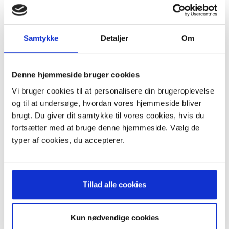
Husky Q Ekstra
Husky Q Air
Husky 4464
Husky Aircyklon
Samtykke
Detaljer
Om
Husky A & AC 594
Husky Air & Cyklon
Denne hjemmeside bruger cookies
Indhold:
Vi bruger cookies til at personalisere din brugeroplevelse
3 stk. støvsugerposer
og til at undersøge, hvordan vores hjemmeside bliver
brugt. Du giver dit samtykke til vores cookies, hvis du
fortsætter med at bruge denne hjemmeside. Vælg de
typer af cookies, du accepterer.
ANDRE KØBTE OGSÅ
POPULÆR
POPULÆR
K
Tillad alle cookies
-10%
-35%
Kun nødvendige cookies