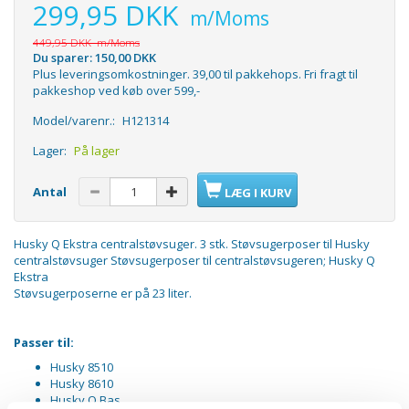
299,95 DKK
m/Moms
449,95 DKK
m/Moms
Du sparer:
150,00 DKK
Plus leveringsomkostninger. 39,00 til pakkehops. Fri fragt til
pakkeshop ved køb over 599,-
Model/varenr.:
H121314
Lager:
På lager
Antal
LÆG I KURV
Husky Q Ekstra centralstøvsuger. 3 stk. Støvsugerposer til Husky
centralstøvsuger Støvsugerposer til centralstøvsugeren; Husky Q
Ekstra
Støvsugerposerne er på 23 liter.
Passer til:
Husky 8510
Husky 8610
Husky Q Bas