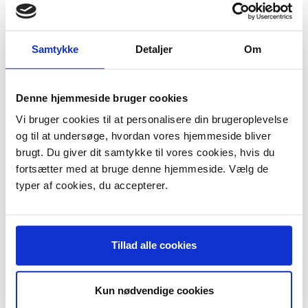
Hoover - T4545 Telios
Hoover - T5400 - T5899 Telios
Hoover - T5510 Telios
Hoover - T5520 Telios
Samtykke
Detaljer
Om
Hoover - T5609 Teliios
Hoover - T5610 Telios
Hoover - T5620 Telios
Hoover - T5636 Telios
Denne hjemmeside bruger cookies
Hoover - T5639 Telios
Hoover - T5710 Telios
Vi bruger cookies til at personalisere din brugeroplevelse
Hoover - T5756 Telios
og til at undersøge, hvordan vores hjemmeside bliver
Hoover - T5856 Telios
Hoover - TC5200 - T5299
brugt. Du giver dit samtykke til vores cookies, hvis du
Hoover - TD3600 - TD3699
fortsætter med at bruge denne hjemmeside. Vælg de
Hoover - TD3800 - TD3899
typer af cookies, du accepterer.
Hoover - TD4200 TD4299
Hoover - TEE1200 - TEE2600 Telios Plus
Hoover - Telios
Hoover - Telios 1600
Hoover - Telios H30
Tillad alle cookies
Hoover - TFB0100 - Silent Energy
Hoover - TFB2000 - TFB2499 FreeMotion
Hoover - TGP1405
Hoover - TGP1410 Green Ray
Kun nødvendige cookies
Hoover - TP6200 - TP6299 Telios