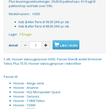
Plus leveringsomkostninger. 39,00 til pakkehops. Fri fragt til
pakkeshop ved køb over 599,-
Model/varenr.:
H30S
Køb
2
eller flere til
99,95 DKK
pr stk.
Køb
5
eller flere til
89,95 DKK
pr stk.
Lager:
På lager
Antal
LÆG I KURV
5 stk. Hoover støvsugerposer H30S. Passer blandt andet til Hoover
Telios Plus TE70. Hoover støvsugerposer i mikrofiber
Passer til:
Hoover - Amigo serie
Hoover - Arianne
Hoover - H22 Micropower Space
Hoover - Sensory
Hoover - T1800 Telios
Hoover - T2000