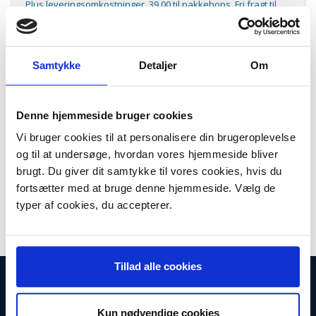
Plus leveringsomkostninger. 39,00 til pakkehops. Fri fragt til
pakkeshop ved køb over 599,-
Model/varenr.:
103.996
Lager:
På lager
Samtykke
Detaljer
Om
Antal
LÆG I KURV
Denne hjemmeside bruger cookies
Støvsugerposer til Ghibli støvsuger.
Vi bruger cookies til at personalisere din brugeroplevelse
og til at undersøge, hvordan vores hjemmeside bliver
Passer til:
brugt. Du giver dit samtykke til vores cookies, hvis du
AS 27
fortsætter med at bruge denne hjemmeside. Vælg de
Indhold:
typer af cookies, du accepterer.
10 stk. støvsugerposer
Tillad alle cookies
INFORMATIONER
Fortrydelsesret
Kun nødvendige cookies
Firma profil