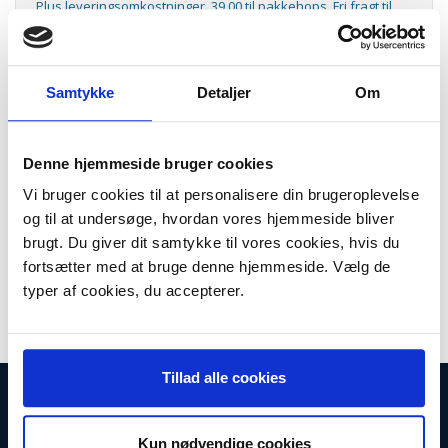
Plus leveringsomkostninger. 39,00 til pakkehops. Fri fragt til
pakkeshop ved køb over 599,-
Model/varenr.:
103.996
Lager:
På lager
Samtykke
Detaljer
Om
Antal
LÆG I KURV
Denne hjemmeside bruger cookies
Støvsugerposer til Ghibli støvsuger.
Vi bruger cookies til at personalisere din brugeroplevelse
og til at undersøge, hvordan vores hjemmeside bliver
Passer til:
brugt. Du giver dit samtykke til vores cookies, hvis du
AS 27
fortsætter med at bruge denne hjemmeside. Vælg de
Indhold:
typer af cookies, du accepterer.
10 stk. støvsugerposer
Tillad alle cookies
INFORMATIONER
Fortrydelsesret
Kun nødvendige cookies
Firma profil