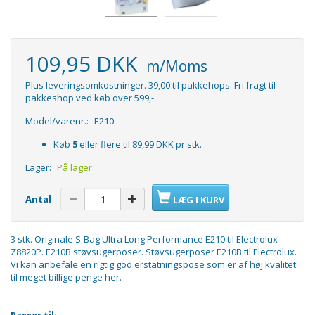
109,95 DKK
m/Moms
Plus leveringsomkostninger. 39,00 til pakkehops. Fri fragt til
pakkeshop ved køb over 599,-
Model/varenr.:
E210
Køb
5
eller flere til
89,99 DKK
pr stk.
Lager:
På lager
Antal
LÆG I KURV
3 stk. Originale S-Bag Ultra Long Performance E210 til Electrolux
Z8820P. E210B støvsugerposer. Støvsugerposer E210B til Electrolux.
Vi kan anbefale en rigtig god erstatningspose som er af høj kvalitet
til meget
billige penge her.