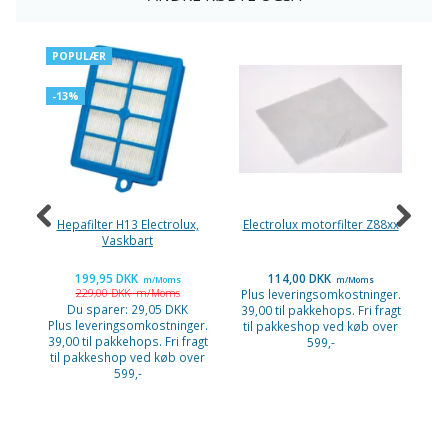
POPULÆR
-13%
Hepafilter H13 Electrolux,
Electrolux motorfilter Z88xx
Vaskbart
199,95 DKK
114,00 DKK
m/Moms
m/Moms
229,00 DKK
m/Moms
Plus leveringsomkostninger.
Pl
Du sparer:
29,05 DKK
39,00 til pakkehops. Fri fragt
39
Plus leveringsomkostninger.
til pakkeshop ved køb over
ti
39,00 til pakkehops. Fri fragt
599,-
til pakkeshop ved køb over
599,-