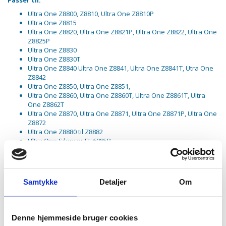
Passer til:
Ultra One Z8800, Z8810, Ultra One Z8810P
Ultra One Z8815
Ultra One Z8820, Ultra One Z8821P, Ultra One Z8822, Ultra One
Z8825P
Ultra One Z8830
Ultra One Z8830T
Ultra One Z8840 Ultra One Z8841, Ultra One Z8841T, Utra One
Z8842
Ultra One Z8850, Ultra One Z8851,
Ultra One Z8860, Ultra One Z8860T, Ultra One Z8861T, Ultra
One Z8862T
Ultra One Z8870, Ultra One Z8871, Ultra One Z8871P, Ultra One
Z8872
Ultra One Z8880 til Z8882
Ultra One Silencer EL 6985B
Ultra One PE6985E
Ultra One UOALLFLOOR, All Floor
Ultra One ZUOQUATTRO, 900273857, 900273862
Ultra One ZUOORIGWR+, ZUOORIGWR, Origin
Samtykke
Detaljer
Om
Ultra One ZUODELUXE+, ZUODELUXE,
Ultra One ZOUGREEN+, ZUOGREEN, Green
Ultra One ZUOORIGDB+, ZUOORIGDB, Origin
Ultra One ZUOALLFLR+, ZUOALLFLR, All Floor
Denne hjemmeside bruger cookies
Ultra One ZUOANIMAL+, ZUOANIMAL, Animal