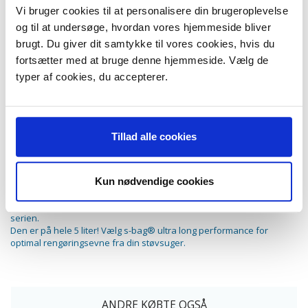
Ultra One ZUOORIGW+,
Vi bruger cookies til at personalisere din brugeroplevelse
Ultra One Premium
og til at undersøge, hvordan vores hjemmeside bliver
Ultra One ZUO360, ZUO 360
brugt. Du giver dit samtykke til vores cookies, hvis du
fortsætter med at bruge denne hjemmeside. Vælg de
Indhold:
typer af cookies, du accepterer.
3 stk. støvsugerposer
s-bag® ultra long performance: Topklasse rengøringsresultater!
s-bag® ultra long performance er en ny syntetisk støvpose med høj
Tillad alle cookies
ydelse, som giver din støvsuger høj sugeevne gennem hele posens
levetid.
Denne pose har 80 % længere levetid end en almindelig papirpose.
Selv det fineste støv fanges og efterlader kun ren luft i dit hus,
Kun nødvendige cookies
takket være høj filtrering i et flerlagsmateriale.
s-bag® ultra long performance er større end de øvrige poser i s-bag
serien.
Den er på hele 5 liter! Vælg s-bag® ultra long performance for
optimal rengøringsevne fra din støvsuger.
ANDRE KØBTE OGSÅ