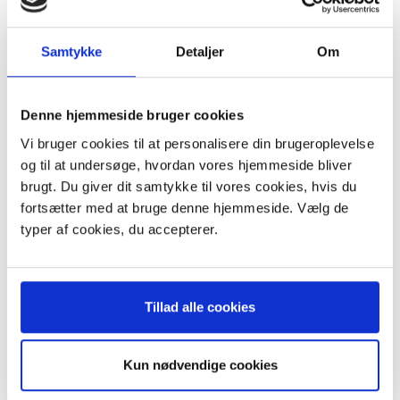
Europart 940756, 910756, 920756
Swirl E84
E44, E49, E49N, VO73
Samtykke
Detaljer
Om
Indhold:
4 støvsugerposer
Denne hjemmeside bruger cookies
1 filter
Vi bruger cookies til at personalisere din brugeroplevelse
og til at undersøge, hvordan vores hjemmeside bliver
brugt. Du giver dit samtykke til vores cookies, hvis du
fortsætter med at bruge denne hjemmeside. Vælg de
ANDRE KØBTE OGSÅ
typer af cookies, du accepterer.
KØB 5+ OG FÅ 20% RABAT
Tillad alle cookies
Kun nødvendige cookies