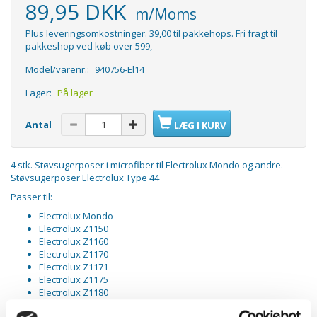
89,95 DKK
m/Moms
Plus leveringsomkostninger. 39,00 til pakkehops. Fri fragt til
pakkeshop ved køb over 599,-
Model/varenr.:
940756-El14
Lager:
På lager
Antal
LÆG I KURV
4 stk. Støvsugerposer i microfiber til Electrolux Mondo og andre.
Støvsugerposer Electrolux Type 44
Passer til:
Electrolux Mondo
Electrolux Z1150
Electrolux Z1160
Electrolux Z1170
Electrolux Z1171
Electrolux Z1175
Electrolux Z1180
Electrolux Z1190