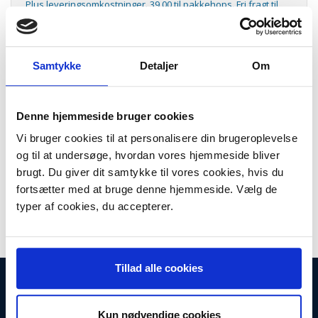
Plus leveringsomkostninger. 39,00 til pakkehops. Fri fragt til
pakkeshop ved køb over 599,-
Model/varenr.:
103997IMP
Lager:
På lager
Samtykke
Detaljer
Om
Antal
LÆG I KURV
Denne hjemmeside bruger cookies
10 stk. Støvsugerposer til Easy Clean Compact III
Vi bruger cookies til at personalisere din brugeroplevelse
og til at undersøge, hvordan vores hjemmeside bliver
Passer til:
brugt. Du giver dit samtykke til vores cookies, hvis du
Compact III
fortsætter med at bruge denne hjemmeside. Vælg de
Indhold:
typer af cookies, du accepterer.
10 stk. støvsugerposer
Tillad alle cookies
INFORMATIONER
Fortrydelsesret
Kun nødvendige cookies
Firma profil