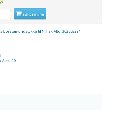
ger
LÆG I KURV
gs børstemundstykke til Nilfisk Alto. 302002331
to
to Aero 20