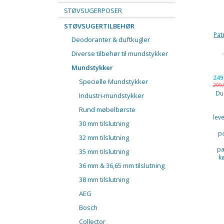
STØVSUGERPOSER
STØVSUGERTILBEHØR
Patr
Deodoranter & duftkugler
Diverse tilbehør til mundstykker
Mundstykker
249
Specielle Mundstykker
299
Du
Industri-mundstykker
Rund møbelbørste
lev
30 mm tilslutning
p
32 mm tilslutning
pa
35 mm tilslutning
k
36 mm & 36,65 mm tilslutning
38 mm tilslutning
AEG
Bosch
Collector