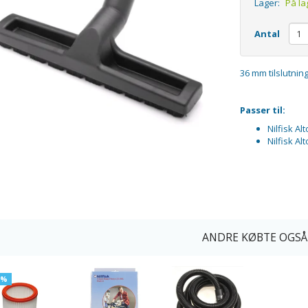
Lager:
På la
Antal
36 mm tilslutnin
Passer til:
Nilfisk Al
Nilfisk Al
ANDRE KØBTE OGSÅ
7%