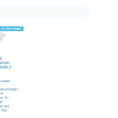
G FÅ 28% RABAT
ch
rposer
inale. 4
.
m/Moms
s
mkostninger.
til
s. Fri
til
op ved
 599,-