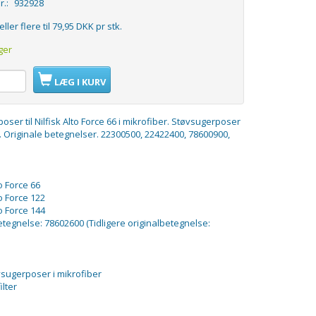
r.:
932928
eller flere til
79,95 DKK
pr stk.
ger
LÆG I KURV
oser til Nilfisk Alto Force 66 i mikrofiber. Støvsugerposer
isk. Originale betegnelser. 22300500, 22422400, 78600900,
to Force 66
to Force 122
to Force 144
etegnelse: 78602600 (Tidligere originalbetegnelse:
øvsugerposer i mikrofiber
ilter