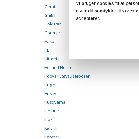
Vi bruger cookies til at pers
Gerni
giver dit samtykke til vores
Ghibli
accepterer.
Goldstar
Gorenje
Hako
HBH
Hitachi
Holland Electro
Hoover Støvsugerposer
Hugin
Husky
Husqvarna
Ide Line
Inox
Kalorik
Kärcher