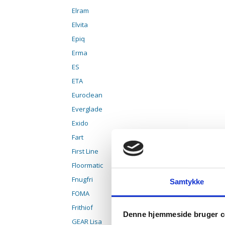
Elram
Elvita
Epiq
Erma
ES
ETA
Euroclean
Everglade
Exido
Fart
First Line
Floormatic
Fnugfri
Samtykke
FOMA
Frithiof
Denne hjemmeside bruger c
GEAR Lisa