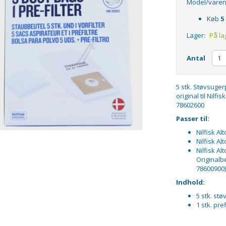
Model/varen
Køb
5
Lager:
På la
Antal
5 stk. Støvsugerp
original til Nilf
78602600
Passer til:
Nilfisk Al
Nilfisk Al
Nilfisk Al
Originalb
78600900)
Indhold:
5 stk. st
1 stk. pref