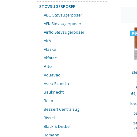
STØVSUGERPOSER
AEG Støvsugerposer
AFK Støvsugerposer
Airflo Støvsugerposer
KØ
AKA
Alaska
Alfatec
Alto
st
Aquavac
P
Asea Scandia
Bauknecht
69
Beko
lev
Bessert Centralsug
p
Bissel
pa
Black & Decker
k
Bomann