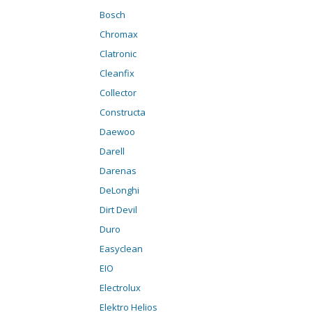
Bosch
Chromax
Clatronic
Cleanfix
Collector
Constructa
Daewoo
Darell
Darenas
DeLonghi
Dirt Devil
Duro
Easyclean
EIO
Electrolux
Elektro Helios