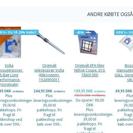
ANDRE KØBTE OGSÅ
B 5+ OG FÅ 28% RABAT
-45%
KØB 5+ O
Volta
Originalt
Originalt EPA filter
Bos
øvsugerposer.
teleskoprør Volta
Nilfisk Coupe. E10.
støvsuge
S-Bag Long
(kliksystem).
78601000
GALL. Uorig
erformance.
1924990011
stk
(Uoriginale)
,95 DKK
244,95 DKK
109,95 DKK
69,95 DKK
m/Moms
m/Moms
m/Moms
Plus
Plus
199,95 DKK
m/Moms
Plu
Du sparer:
90,00
eringsomkostninger.
leveringsomkostninger.
leveringso
DKK
39,00 til
39,00 til
39,00 
Plus
akkehops. Fri
pakkehops. Fri
pakkehop
leveringsomkostninger.
fragt til
fragt til
fragt 
39,00 til
kkeshop ved
pakkeshop ved
pakkesh
pakkehops. Fri
øb over 599,-
køb over 599,-
køb over
fragt til