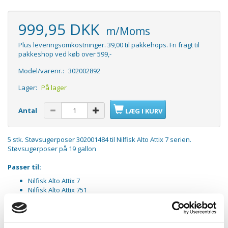
999,95 DKK
m/Moms
Plus leveringsomkostninger. 39,00 til pakkehops. Fri fragt til
pakkeshop ved køb over 599,-
Model/varenr.:
302002892
Lager:
På lager
Antal
LÆG I KURV
5 stk. Støvsugerposer 302001484 til Nilfisk Alto Attix 7 serien.
Støvsugerposer på 19 gallon
Passer til:
Nilfisk Alto Attix 7
Nilfisk Alto Attix 751
Nilfisk Alto Attix 761
Nilfisk Alto Attix 791
Nilfisk Alto Attix 961
Nilfisk Alto Attix 965