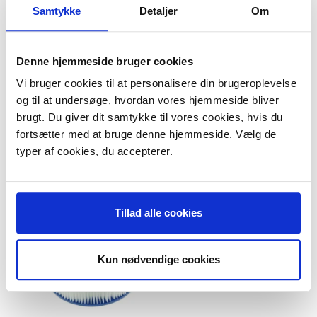
Nilfisk Alto IVB 7
Samtykke
Detaljer
Om
Nilfisk Alto IVB 9
Nilfisk Alto MAXXI II 55/75
Nilfisk Alto VL500 55/75
Denne hjemmeside bruger cookies
Nilfisk Alto Attix 19 Gallon
Indhold:
Vi bruger cookies til at personalisere din brugeroplevelse
5 stk. støvsugerposer
og til at undersøge, hvordan vores hjemmeside bliver
brugt. Du giver dit samtykke til vores cookies, hvis du
fortsætter med at bruge denne hjemmeside. Vælg de
typer af cookies, du accepterer.
ANDRE KØBTE OGSÅ
Tillad alle cookies
Kun nødvendige cookies