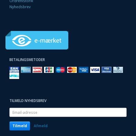
Ordrehistorik
Nyhedsbrev
BETALINGSMETODER
TILMELD NYHEDSBREV
Email-
adresse
Tilmeld
Afmeld