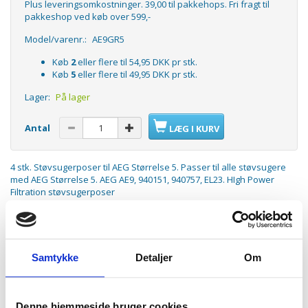
Plus leveringsomkostninger. 39,00 til pakkehops. Fri fragt til
pakkeshop ved køb over 599,-
Model/varenr.:
AE9GR5
Køb
2
eller flere til
54,95 DKK
pr stk.
Køb
5
eller flere til
49,95 DKK
pr stk.
Lager:
På lager
Antal
LÆG I KURV
4 stk. Støvsugerposer til AEG Størrelse 5. Passer til alle støvsugere
med AEG Størrelse 5. AEG AE9, 940151, 940757, EL23. HIgh Power
Filtration støvsugerposer
Passer til:
AEG Ingenio
AEG AE 3450
AEG AE 3455
Samtykke
Detaljer
Om
AEG AE 3460
AEG AE 3465
AEG AE 3482
AEG Vampyrino Colore
Denne hjemmeside bruger cookies