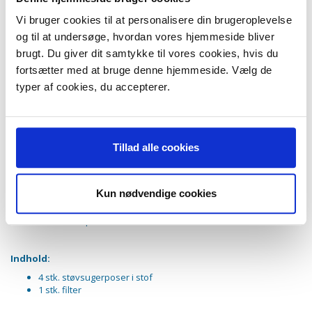
AEG Vampyrino E
Vi bruger cookies til at personalisere din brugeroplevelse
AEG Vampyrino EC
AEG Vampyrino Elecrtonic
og til at undersøge, hvordan vores hjemmeside bliver
AEG Vampyrino Exquisit
brugt. Du giver dit samtykke til vores cookies, hvis du
AEG Vampyyrino LX
fortsætter med at bruge denne hjemmeside. Vælg de
AEG Vampyrino S
AEG Vampyrino Space
typer af cookies, du accepterer.
AEG Vampyrino SX
AEG ØKO-Vampyrino RX
AEG Smart 140.00
AEG Smart 160.00
AEG Smart 170.00
Tillad alle cookies
AEG Vampyrino 100 - 199
AEG Ecotec
AEG Car and Clean
Kun nødvendige cookies
AEG Colore
AEG E-EC-LX
AEG RX-S-Space-SX
Indhold:
4 stk. støvsugerposer i stof
1 stk. filter