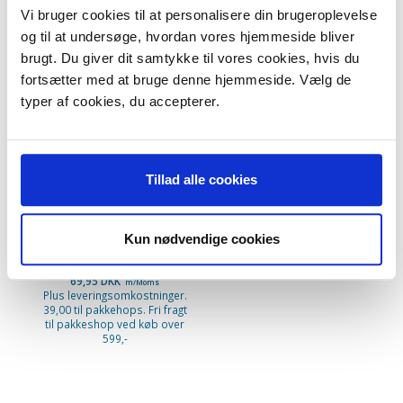
Vi bruger cookies til at personalisere din brugeroplevelse
ANDRE KØBTE OGSÅ
og til at undersøge, hvordan vores hjemmeside bliver
brugt. Du giver dit samtykke til vores cookies, hvis du
fortsætter med at bruge denne hjemmeside. Vælg de
KØB 5+ OG FÅ 28% RABAT
typer af cookies, du accepterer.
Tillad alle cookies
Philips støvsugerposer.
Kun nødvendige cookies
Type: Oslo. Oslo+. HR6938,
HR6939. 4 stk. + filter
69,95 DKK
m/Moms
Plus leveringsomkostninger.
39,00 til pakkehops. Fri fragt
til pakkeshop ved køb over
599,-