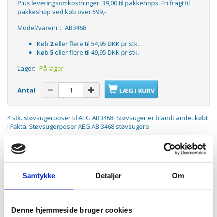
Plus leveringsomkostninger. 39,00 til pakkehops. Fri fragt til
pakkeshop ved køb over 599,-
Model/varenr.:
AB3468
Køb
2
eller flere til
54,95 DKK
pr stk.
Køb
5
eller flere til
49,95 DKK
pr stk.
Lager:
På lager
Antal
LÆG I KURV
4 stk. støvsugerposer til AEG AB3468. Støvsuger er blandt andet købt
i Fakta. Støvsugerposer AEG AB 3468 støvsugere
Passer til:
AEG AB3468, AB 3468
Indhold:
Samtykke
Detaljer
Om
4 stk. støvsugerposer
1 stk. klippefilter (motorfilter)
Denne hjemmeside bruger cookies