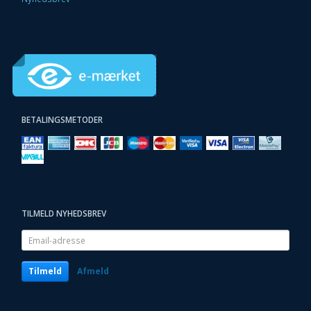
BETALINGSMETODER
TILMELD NYHEDSBREV
Email-
adresse
Tilmeld
Afmeld