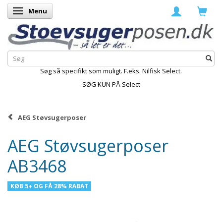
Menu
Skifte navigation
Søg så specifikt som muligt. F.eks. Nilfisk Select.
SØG KUN PÅ Select
AEG Støvsugerposer
AEG Støvsugerposer
AB3468
KØB 5+ OG FÅ 28% RABAT