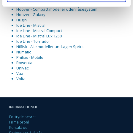
Genvex - Genvac Complete
Hoover - Compact modeller uden låsesystem
Hoover - Galaxy
Hugin
Ide Line - Mistral
Ide Line - Mistral Compact
Ide Line - Mistral Lux 1250
Ide Line - Tornado
Nilfisk - Alle modeller undtagen Sprint
Numatic
Philips - Mobilo
Rowenta
Univac
Vax
Volta
INFORMATIONER
Fortrydelsesret
Firma profil
Kontakt os
Betingelser & Vilkår