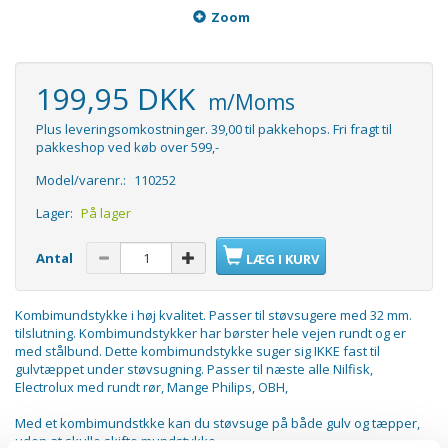
Zoom
199,95 DKK
m/Moms
Plus leveringsomkostninger. 39,00 til pakkehops. Fri fragt til
pakkeshop ved køb over 599,-
Model/varenr.:
110252
Lager:
På lager
Antal
LÆG I KURV
Kombimundstykke i høj kvalitet. Passer til støvsugere med 32 mm.
tilslutning. Kombimundstykker har børster hele vejen rundt og er
med stålbund. Dette kombimundstykke suger sig IKKE fast til
gulvtæppet under støvsugning. Passer til næste alle Nilfisk,
Electrolux med rundt rør, Mange Philips, OBH,
Med et kombimundstkke kan du støvsuge på både gulv og tæpper,
uden at skulle skifte mundstykke.