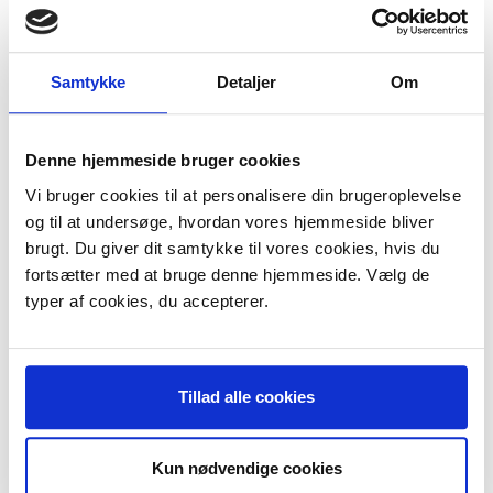
Mundstykkets bredde er 300 mm.
Hvis din støvsuger ikke findes blandt nedenstående mål da
Samtykke
Detaljer
Om
studsens diameter (udvendig).
Selvom dette er et uoriginalt mundstykke er det stort set ligeså
kraftig
Denne hjemmeside bruger cookies
kvalitet som de Originale mundstykker.
Vi bruger cookies til at personalisere din brugeroplevelse
Udvalg af støvsugere som det passer til:
og til at undersøge, hvordan vores hjemmeside bliver
AEG - Vampyr 5000 serien
brugt. Du giver dit samtykke til vores cookies, hvis du
AEG - Vampyr CE220
AEG - Vampyrino Colore
fortsætter med at bruge denne hjemmeside. Vælg de
AEG - Vampyrino E
typer af cookies, du accepterer.
AEG - Vampyrino EC
AEG - Vampyrino Electronic
AEG - Vampyrino Exquisit
AEG - Vampyrino LX
AEG - Vampyrino S
Tillad alle cookies
AEG - Vampyrino Space
AEG - Vampyrino SX
Electrolux - Alle modeller med Ø32 mm. rør
Euroclean
Kun nødvendige cookies
Genvex