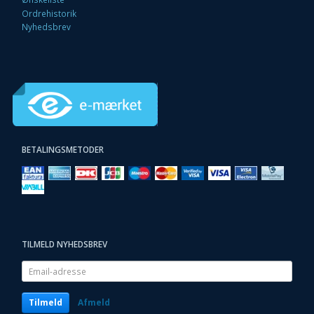
Ordrehistorik
Nyhedsbrev
BETALINGSMETODER
TILMELD NYHEDSBREV
Email-
adresse
Tilmeld
Afmeld