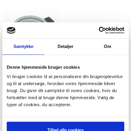
Samtykke
Detaljer
Om
Denne hjemmeside bruger cookies
Glaskeramisk kogeplade
Vi bruger cookies til at personalisere din brugeroplevelse
HiLight: 14 cm 1200W, 230V
og til at undersøge, hvordan vores hjemmeside bliver
Model/varenr.:
501097
brugt. Du giver dit samtykke til vores cookies, hvis du
499,95 DKK
m/Moms
fortsætter med at bruge denne hjemmeside. Vælg de
Plus leveringsomkostninger.
typer af cookies, du accepterer.
39,00 til pakkehops. Fri fragt til
pakkeshop ved køb over 599,-
På lager
LÆG I KURV
Tillad alle cookies