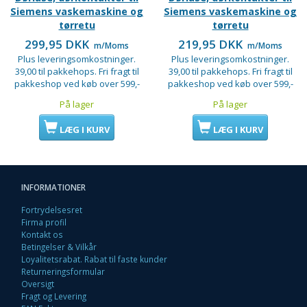
Siemens vaskemaskine og
Siemens vaskemaskine og
tørretu
tørretu
299,95 DKK
219,95 DKK
m/Moms
m/Moms
Plus leveringsomkostninger.
Plus leveringsomkostninger.
39,00 til pakkehops. Fri fragt til
39,00 til pakkehops. Fri fragt til
pakkeshop ved køb over 599,-
pakkeshop ved køb over 599,-
På lager
På lager
LÆG I KURV
LÆG I KURV
INFORMATIONER
Fortrydelsesret
Firma profil
Kontakt os
Betingelser & Vilkår
Loyalitetsrabat. Rabat til faste kunder
Returneringsformular
Oversigt
Fragt og Levering