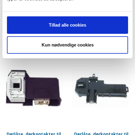
39,00 til pakkehops. Fri fragt til
39,00 til pakkehops. Fri fragt til
pakkeshop ved køb over 599,-
pakkeshop ved køb over 599,-
På lager
På lager
Tillad alle cookies
LÆG I KURV
LÆG I KURV
Kun nødvendige cookies
Dørlåse, dørkontakter til
Dørlåse, dørkontakter til