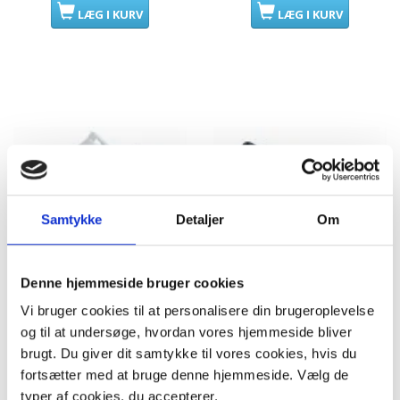
LÆG I KURV
LÆG I KURV
Samtykke
Detaljer
Om
Denne hjemmeside bruger cookies
Vi bruger cookies til at personalisere din brugeroplevelse
Dørlåse, dørkontakter til
Dørlåse, dørkontakter til
og til at undersøge, hvordan vores hjemmeside bliver
Siemens vaskemaskine og
Siemens vaskemaskine og
brugt. Du giver dit samtykke til vores cookies, hvis du
tørretu
tørretu
fortsætter med at bruge denne hjemmeside. Vælg de
409,95 DKK
209,95 DKK
m/Moms
m/Moms
typer af cookies, du accepterer.
Plus leveringsomkostninger.
Plus leveringsomkostninger.