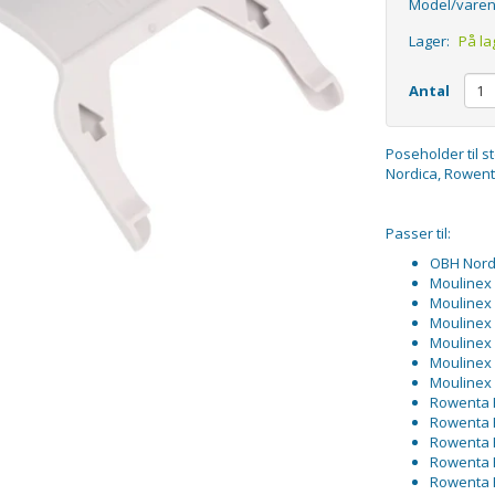
Model/varen
Lager:
På la
Antal
Poseholder til s
Nordica, Rowenta
Passer til:
OBH Nord
Moulinex
Moulinex
Moulinex
Moulinex
Moulinex
Moulinex
Rowenta 
Rowenta 
Rowenta 
Rowenta 
Rowenta 