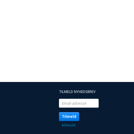
TILMELD NYHEDSBREV
Email-
adresse
Tilmeld
Afmeld