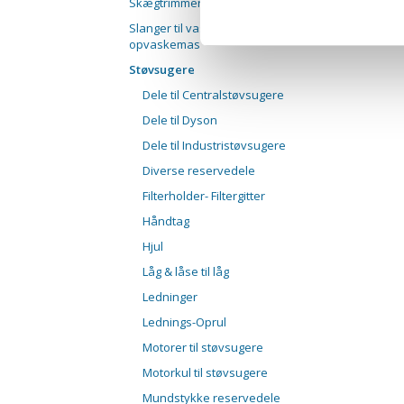
Skægtrimmere
Slanger til vaske- og
opvaskemas
Støvsugere
Dele til Centralstøvsugere
Dele til Dyson
Dele til Industristøvsugere
Diverse reservedele
Filterholder- Filtergitter
Håndtag
Hjul
Låg & låse til låg
Ledninger
Lednings-Oprul
Motorer til støvsugere
Motorkul til støvsugere
Mundstykke reservedele