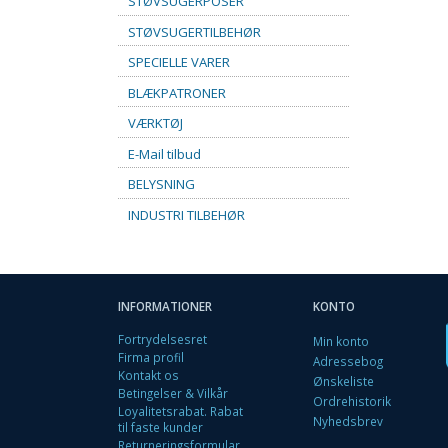
STØVSUGERPOSER
STØVSUGERTILBEHØR
SPECIELLE VARER
BLÆKPATRONER
VÆRKTØJ
E-Mail tilbud
BELYSNING
INDUSTRI TILBEHØR
INFORMATIONER
KONTO
Fortrydelsesret
Min konto
Firma profil
Adressebog
Kontakt os
Ønskeliste
Betingelser & Vilkår
Ordrehistorik
Loyalitetsrabat. Rabat
Nyhedsbrev
til faste kunder
Returneringsformular