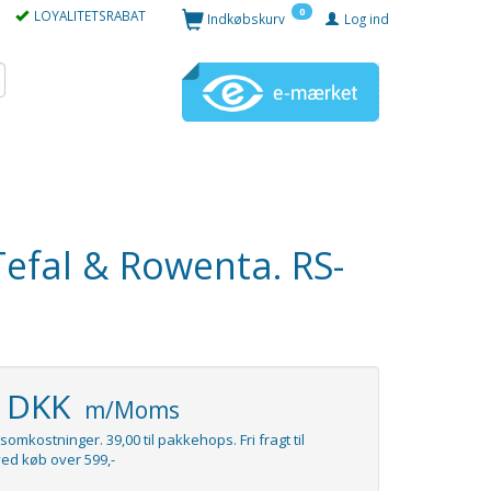
0
LOYALITETSRABAT
Indkøbskurv
Log ind
Tefal & Rowenta. RS-
5 DKK
m/Moms
somkostninger. 39,00 til pakkehops. Fri fragt til
ed køb over 599,-