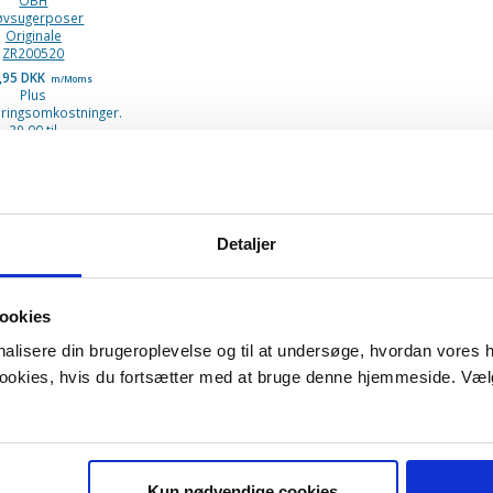
øvsugerposer
Originale
ZR200520
,95 DKK
m/Moms
Plus
eringsomkostninger.
39,00 til
akkehops. Fri
fragt til
kkeshop ved
øb over 599,-
Detaljer
ookies
onalisere din brugeroplevelse og til at undersøge, hvordan vores
 cookies, hvis du fortsætter med at bruge denne hjemmeside. Væl
Kun nødvendige cookies