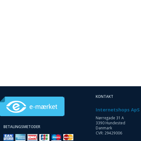
KONTAKT
Internetshops ApS
Nørregade 31 A
3390 Hundested
BETALINGSMETODER
Danmark
CVR: 29429006