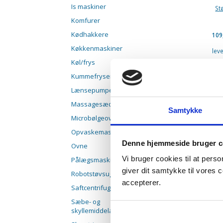
Is maskiner
St
Komfurer
Kødhakkere
109
Køkkenmaskiner
lev
Køl/frys
p
Kummefrysere
pa
Lænsepumper/cirkulationspumper
k
Massagesæde
Samtykke
Microbølgeovne
Opvaskemaskiner
Denne hjemmeside bruger c
Ovne
Vi bruger cookies til at pers
Pålægsmaskiner
giver dit samtykke til vores
Robotstøvsugere
accepterer.
Saftcentrifuger
Sæbe- og
skyllemiddelautomater