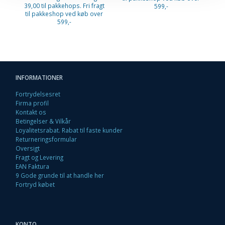
39,00 til pakkehops. Fri fragt
599,-
til pakkeshop ved køb over
599,-
INFORMATIONER
Fortrydelsesret
Firma profil
Kontakt os
Betingelser & Vilkår
Loyalitetsrabat. Rabat til faste kunder
Returneringsformular
Oversigt
Fragt og Levering
EAN Faktura
9 Gode grunde til at handle her
Fortryd købet
KONTO