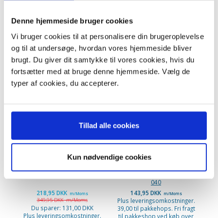
Nilfisk One White Parquet
Nilfisk One Yellow
Denne hjemmeside bruger cookies
Vi bruger cookies til at personalisere din brugeroplevelse
og til at undersøge, hvordan vores hjemmeside bliver
ANDRE KØBTE OGSÅ
brugt. Du giver dit samtykke til vores cookies, hvis du
fortsætter med at bruge denne hjemmeside. Vælg de
typer af cookies, du accepterer.
-37%
KØB 5+ OG FÅ 16% RABAT
Tillad alle cookies
Kun nødvendige cookies
Parketmundstykke Nilfisk
Nilfisk støvsugerposer
Select. Nilfisk Originalt
Originale Type: 140 7015
040
218,95 DKK
143,95 DKK
m/Moms
m/Moms
349,95 DKK
m/Moms
Plus leveringsomkostninger.
Du sparer:
131,00 DKK
39,00 til pakkehops. Fri fragt
Plus leveringsomkostninger.
til pakkeshop ved køb over