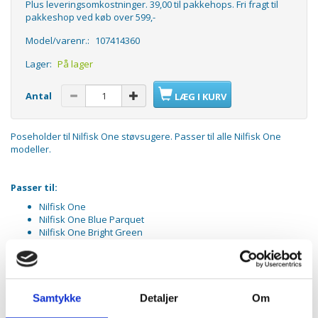
Plus leveringsomkostninger. 39,00 til pakkehops. Fri fragt til
pakkeshop ved køb over 599,-
Model/varenr.:
107414360
Lager:
På lager
Antal
LÆG I KURV
Poseholder til Nilfisk One støvsugere. Passer til alle Nilfisk One
modeller.
Passer til:
Nilfisk One
Nilfisk One Blue Parquet
Nilfisk One Bright Green
Nilfisk One Clean Air
Nilfisk One Dark Blue
Nilfisk One Dark Red Parquet
Nilfisk One Prime
Nilfisk One Reach
Samtykke
Detaljer
Om
Nilfisk One White